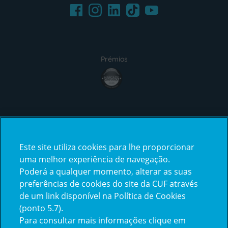
Facebook
LinkedIn
Youtube
Instagram
TikTok
Prémios
award4
Certificações
Este site utiliza cookies para lhe proporcionar
certification2
certification3
uma melhor experiência de navegação.
Poderá a qualquer momento, alterar as suas
preferências de cookies do site da CUF através
de um link disponível na Política de Cookies
(ponto 5.7).
Reclamações e Elogios
Para consultar mais informações clique em
Reclamações