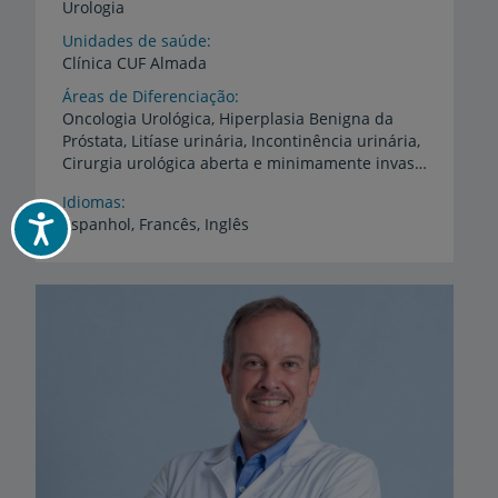
Urologia
Unidades de saúde
Clínica
CUF
Almada
Áreas de Diferenciação
Oncologia Urológica, Hiperplasia Benigna da
Próstata, Litíase urinária, Incontinência urinária,
Cirurgia urológica aberta e minimamente invasiva, Transplante renal, Técnicas de diagnóstico em Urologia: biópsia prostática, uretrocistoscopia, ecografia do aparelho urinário
Idiomas
Acessibilidade
Espanhol,
Francês,
Inglês