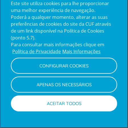
Este site utiliza cookies para lhe proporcionar
uma melhor experiência de navegação.
Newsletter + Saúde
Poderá a qualquer momento, alterar as suas
preferências de cookies do site da CUF através
Quinzenalmente selecionamos para si
de um link disponível na Política de Cookies
informações de saúde com a garantia dos
(ponto 5.7).
profissionais CUF.
Para consultar mais informações clique em
Política de Privacidade
Mais Informações
SUBSCREVER
CONFIGURAR COOKIES
APENAS OS NECESSÁRIOS
Sobre nós
Menu
footer
Eventos
ACEITAR TODOS
Clientes e Acompanhantes
Marcações
Médicos
Notícias