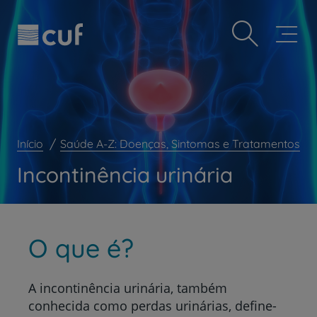
Observação:
Passar
Prevenção e bem-estar
este
para
site
o
Grandes Áreas da Saúde
inclui
conteúdo
um
principal
Serviços CUF
sistema
de
Plano +CUF
acessibilidade.
My CUF
Início
Saúde A-Z: Doenças, Sintomas e Tratamentos
Clientes e acompanhantes
Incontinência urinária
CUF Academic Center
Para profissionais
Sobre nós
O que é?
Contacte-nos
A incontinência urinária, também
conhecida como perdas urinárias, define-