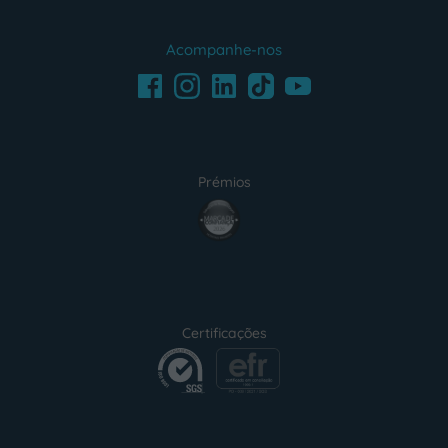
Acompanhe-nos
Facebook
LinkedIn
Youtube
Instagram
TikTok
Prémios
award4
Certificações
certification2
certification3