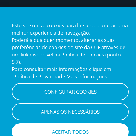
Reclamações e Elogios
Reclamações
e
Este site utiliza cookies para lhe proporcionar uma
elogios
melhor experiência de navegação.
Poderá a qualquer momento, alterar as suas
preferências de cookies do site da CUF através de
Política de Privacidade e Cookies
Terms
um link disponível na Política de Cookies (ponto
Configurar Cookies
Termos e Condições
and
Declaração de Acessibilidade
5.7).
Privacy
Canal de Denúncias
Informações legais
Policy
Para consultar mais informações clique em
© CUF 2026 Todos os direitos reservados
Política de Privacidade
Mais Informações
CONFIGURAR COOKIES
APENAS OS NECESSÁRIOS
ACEITAR TODOS