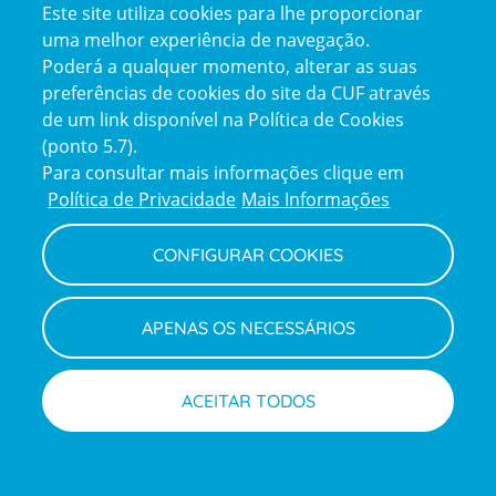
Este site utiliza cookies para lhe proporcionar
uma melhor experiência de navegação.
Poderá a qualquer momento, alterar as suas
Certificações
preferências de cookies do site da CUF através
certification2
certification3
de um link disponível na Política de Cookies
(ponto 5.7).
Para consultar mais informações clique em
Política de Privacidade
Mais Informações
Reclamações e Elogios
CONFIGURAR COOKIES
Reclamações
e
elogios
APENAS OS NECESSÁRIOS
Política de Privacidade e Cookies
ACEITAR TODOS
Terms
Configurar Cookies
Termos e Condições
and
Declaração de Acessibilidade
Privacy
Canal de Denúncias
Informações legais
Policy
Marcações
Médicos
© CUF 2026 Todos os direitos reservados