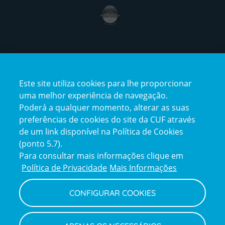
award4
Certificações
Este site utiliza cookies para lhe proporcionar
certification2
certification3
uma melhor experiência de navegação.
Poderá a qualquer momento, alterar as suas
preferências de cookies do site da CUF através
de um link disponível na Política de Cookies
(ponto 5.7).
Reclamações e Elogios
Para consultar mais informações clique em
Reclamações
Política de Privacidade
Mais Informações
e
elogios
CONFIGURAR COOKIES
Política de Privacidade e Cookies
Terms
Configurar Cookies
Termos e Condições