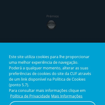
Prémios
award4
Certificações
Este site utiliza cookies para lhe proporcionar
certification2
certification3
uma melhor experiência de navegação.
Poderá a qualquer momento, alterar as suas
preferências de cookies do site da CUF através
de um link disponível na Política de Cookies
(ponto 5.7).
Reclamações e Elogios
Para consultar mais informações clique em
Reclamações
Política de Privacidade
Mais Informações
e
elogios