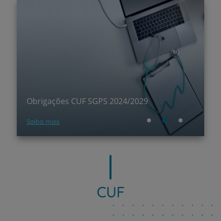
E
Obrigações CUF SGPS 2024/2029
R
Saiba mais
Le
CUF