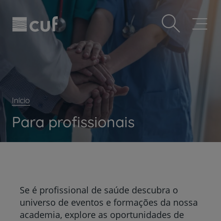
Observação:
Passar
Prevenção e bem-estar
este
para
site
o
Grandes Áreas da Saúde
inclui
conteúdo
um
principal
Serviços CUF
sistema
de
Plano +CUF
acessibilidade.
My CUF
Início
Clientes e acompanhantes
Para profissionais
CUF Academic Center
Para profissionais
Sobre nós
Contacte-nos
Se é profissional de saúde descubra o
PT
EN
universo de eventos e formações da nossa
academia, explore as oportunidades de