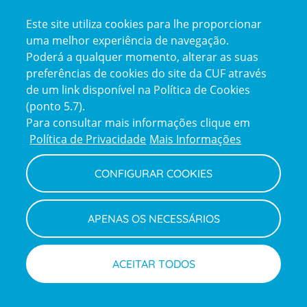
Certificações
Este site utiliza cookies para lhe proporcionar
certification2
certification3
uma melhor experiência de navegação.
Poderá a qualquer momento, alterar as suas
preferências de cookies do site da CUF através
de um link disponível na Política de Cookies
(ponto 5.7).
Reclamações e Elogios
Para consultar mais informações clique em
Reclamações
Política de Privacidade
Mais Informações
e
elogios
CONFIGURAR COOKIES
Política de Privacidade e Cookies
Terms
Configurar Cookies
Termos e Condições
APENAS OS NECESSÁRIOS
and
Declaração de Acessibilidade
Privacy
Canal de Denúncias
Informações legais
Policy
© CUF 2026 Todos os direitos reservados
ACEITAR TODOS
Marcações
Médicos