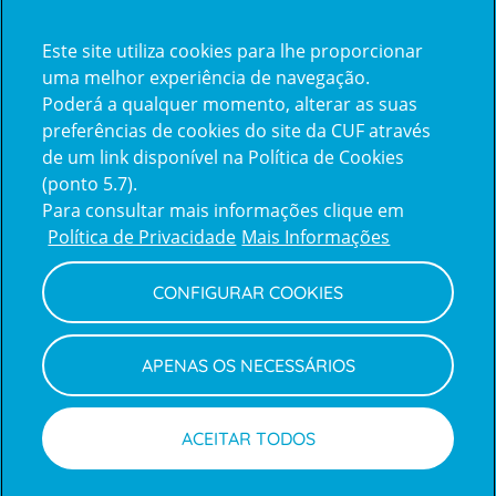
Certificações
Este site utiliza cookies para lhe proporcionar
certification2
certification3
uma melhor experiência de navegação.
Poderá a qualquer momento, alterar as suas
preferências de cookies do site da CUF através
de um link disponível na Política de Cookies
(ponto 5.7).
Reclamações e Elogios
Para consultar mais informações clique em
Reclamações
Política de Privacidade
Mais Informações
e
elogios
CONFIGURAR COOKIES
Política de Privacidade e Cookies
Terms
Configurar Cookies
Termos e Condições
APENAS OS NECESSÁRIOS
and
Declaração de Acessibilidade
Privacy
Canal de Denúncias
Informações legais
Policy
© CUF 2026 Todos os direitos reservados
ACEITAR TODOS