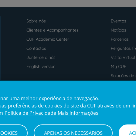
Sobre nós
Eventos
Menu
footer
Clientes e Acompanhantes
Notícias
CUF Academic Center
Parcerias
Contactos
Perguntas f
Junte-se a nós
Visita Virtual
English version
My CUF
Soluções de 
Intermediação de Crédito
saúde
cionar uma melhor experiência de navegação.
Prémios
Certificaçõe
s preferências de cookies do site da CUF através de um link
em
Política de Privacidade
Mais Informações
COOKIES
APENAS OS NECESSÁRIOS
AC