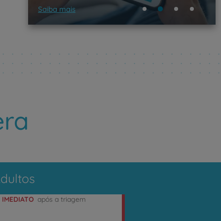
Saiba mais
era
dultos
e
IMEDIATO
após a triagem