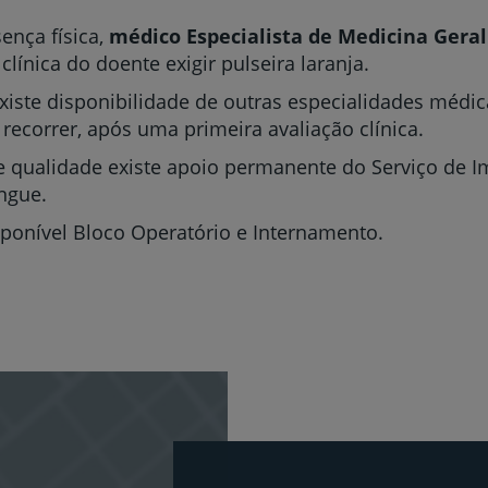
Plano +CUF
ença física,
médico Especialista de Medicina Geral
My CUF
línica do doente exigir pulseira laranja.
, existe disponibilidade de outras especialidades médi
Clientes e acompanhantes
ecorrer, após uma primeira avaliação clínica.
 qualidade existe apoio permanente do Serviço de Im
CUF Academic Center
angue.
Para profissionais
ponível Bloco Operatório e Internamento.
Sobre nós
Contacte-nos
PT
EN