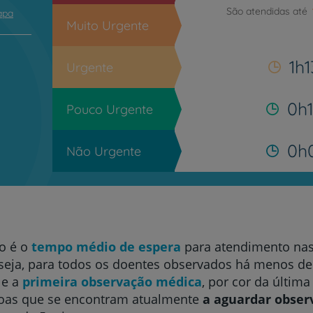
São atendidas até
apa
Muito Urgente
1h
Urgente
0h
Pouco Urgente
0h
Não Urgente
o é o
tempo médio de espera
para atendimento na
eja, para todos os doentes observados há menos de 
e a
primeira observação médica
, por cor da últim
oas que se encontram atualmente
a aguardar obser