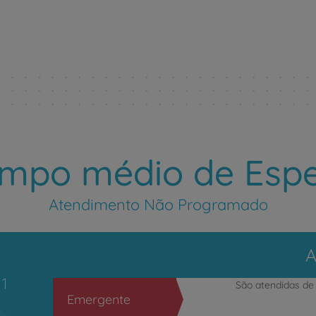
Ver tempo médio de espera
mpo médio de Esp
Atendimento Não Programado
A
1
São atendidas d
Emergente