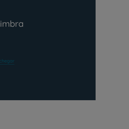
oimbra
chegar