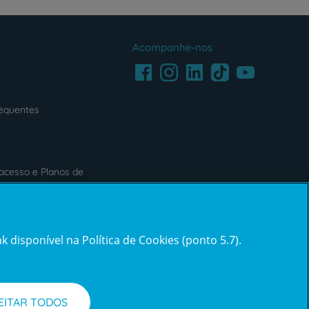
Acompanhe-nos
Facebook
LinkedIn
Youtube
Instagram
TikTok
requentes
acesso e Planos de
s
Reclamações e Elogios
 disponível na Política de Cookies (ponto 5.7).
Reclamações
e
elogios
EITAR TODOS