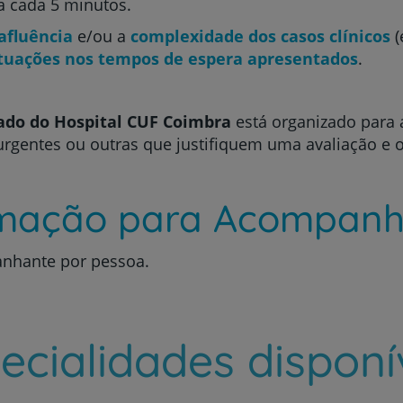
a cada 5 minutos.
afluência
e/ou a
complexidade dos casos clínicos
(
utuações nos tempos de espera apresentados
.
do do Hospital CUF Coimbra
está organizado para 
Prevenção e bem-esta
urgentes ou outras que justifiquem uma avaliação e o
Grandes Áreas da Saú
rmação para Acompanh
nhante por pessoa.
Serviços CUF
ecialidades disponí