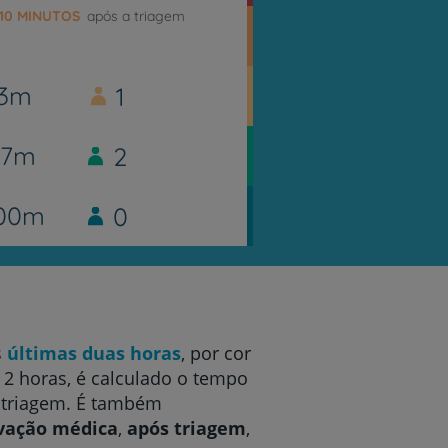
10 MINUTOS
após a triagem
13m
1
17m
2
00m
0
s
últimas duas horas
, por cor
2 horas, é calculado o tempo
a triagem. É também
vação médica
,
após triagem
,