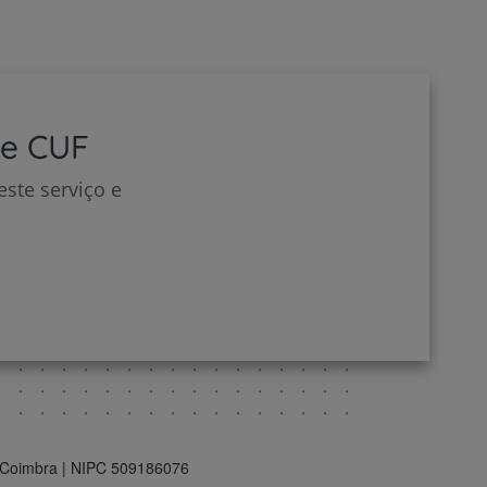
de CUF
ste serviço e
| Coimbra | NIPC 509186076