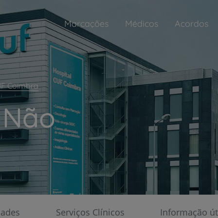
Marcações
Médicos
Acordos
UF Coimbra
 Não
Atendimento Não Programado
Adultos
Todos os dias, das 8h às 22h
dades
Serviços Clínicos
Informação út