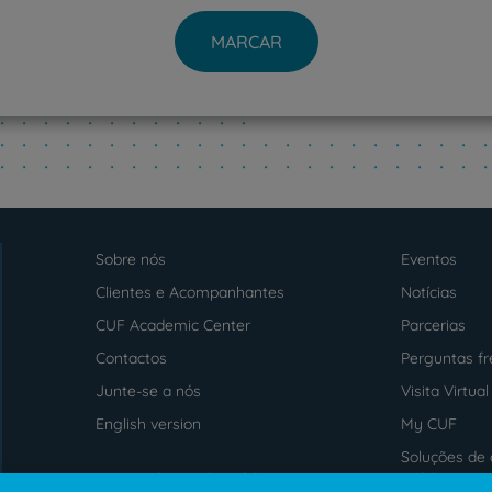
MARCAR
PT
EN
Sobre nós
Eventos
Menu
footer
Clientes e Acompanhantes
Notícias
CUF Academic Center
Parcerias
Contactos
Perguntas f
Junte-se a nós
Visita Virtual
English version
My CUF
Soluções de 
Intermediação de Crédito
saúde