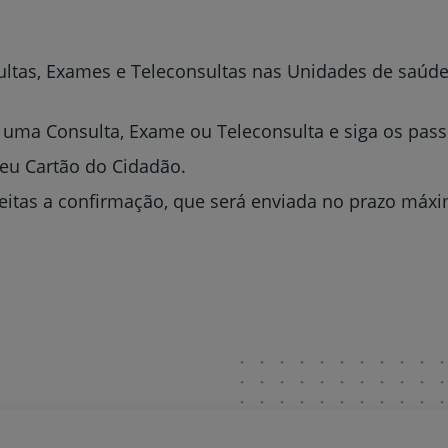
ltas, Exames e Teleconsultas nas Unidades de saúde
 uma Consulta, Exame ou Teleconsulta e siga os pass
seu Cartão do Cidadão.
itas a confirmação, que será enviada no prazo máxim
Prevenção e bem-esta
Grandes Áreas da Saú
Serviços CUF