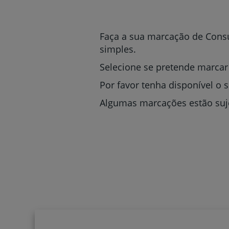
um
leitor
de
tela;
Faça a sua marcação de Consu
Pressione
simples.
Control-
F10
Selecione se pretende marcar
para
abrir
Por favor tenha disponível o 
um
Algumas marcações estão suje
menu
de
acessibilidade.