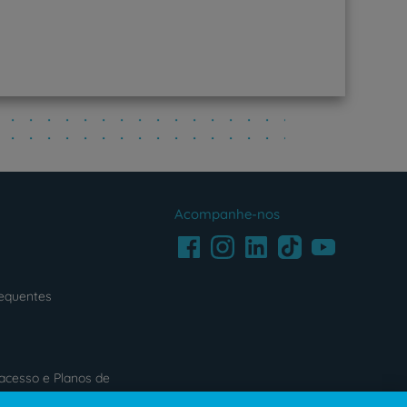
Acompanhe-nos
Facebook
LinkedIn
Youtube
Instagram
TikTok
requentes
acesso e Planos de