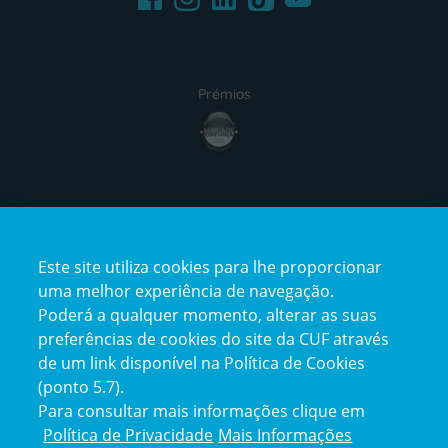
Prémios
award4
Certificações
Este site utiliza cookies para lhe proporcionar
certification2
certification3
uma melhor experiência de navegação.
Poderá a qualquer momento, alterar as suas
preferências de cookies do site da CUF através
de um link disponível na Política de Cookies
(ponto 5.7).
Reclamações e Elogios
Para consultar mais informações clique em
Reclamações
Política de Privacidade
Mais Informações
e