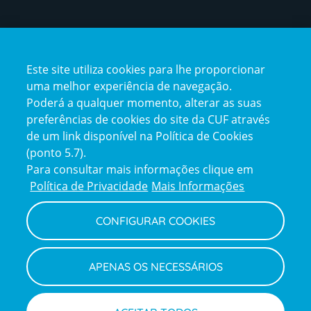
Certificações
Este site utiliza cookies para lhe proporcionar
certification2
certification3
uma melhor experiência de navegação.
Poderá a qualquer momento, alterar as suas
preferências de cookies do site da CUF através
de um link disponível na Política de Cookies
(ponto 5.7).
Reclamações e Elogios
Para consultar mais informações clique em
Reclamações
Política de Privacidade
Mais Informações
e
elogios
CONFIGURAR COOKIES
Política de Privacidade e Cookies
Terms
Configurar Cookies
Termos e Condições
APENAS OS NECESSÁRIOS
and
Declaração de Acessibilidade
Privacy
Canal de Denúncias
Informações legais
Policy
© CUF 2026 Todos os direitos reservados