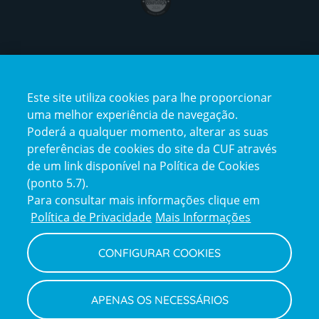
Certificações
Este site utiliza cookies para lhe proporcionar
certification2
certification3
uma melhor experiência de navegação.
Poderá a qualquer momento, alterar as suas
preferências de cookies do site da CUF através
de um link disponível na Política de Cookies
(ponto 5.7).
Reclamações e Elogios
Para consultar mais informações clique em
Reclamações
Política de Privacidade
Mais Informações
e
elogios
CONFIGURAR COOKIES
Política de Privacidade e Cookies
Terms
Configurar Cookies
Termos e Condições
APENAS OS NECESSÁRIOS
and
Declaração de Acessibilidade
Privacy