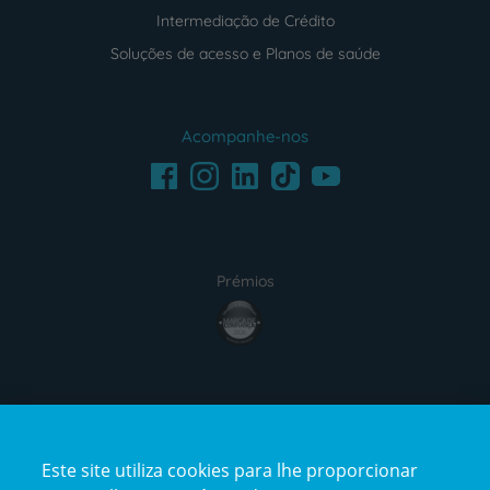
Intermediação de Crédito
Soluções de acesso e Planos de saúde
Acompanhe-nos
Facebook
LinkedIn
Youtube
Instagram
TikTok
Prémios
award4
Certificações
Este site utiliza cookies para lhe proporcionar
certification2
certification3