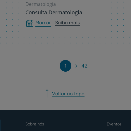
Sobre nós
Dermatologia
Consulta Dermatologia
Contacte-nos
Marcar
Saiba mais
PT
EN
1
42
Voltar ao topo
Sobre nós
Eventos
Menu