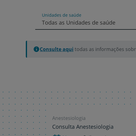
um
leitor
de
Unidades de saúde
tela;
Todas as Unidades de saúde
Pressione
Control-
F10
para
Consulte aqui
todas as informações sobre
abrir
um
menu
de
acessibilidade.
Anestesiologia
Consulta Anestesiologia