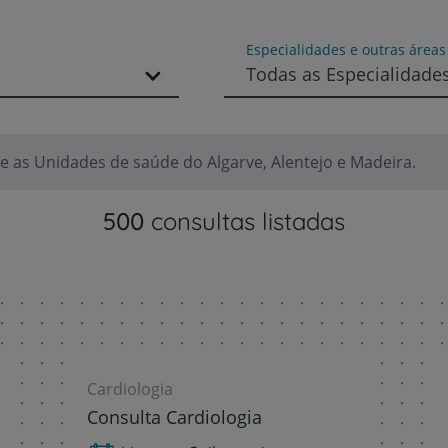
Especialidades e outras área
Todas as Especialidade
 as Unidades de saúde do Algarve, Alentejo e Madeira.
500
consultas listadas
Prevenção e bem-esta
Cardiologia
Grandes Áreas da Saú
Consulta Cardiologia