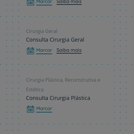
Marcar
Saiba mais
Serviços CUF
Cirurgia Geral
Consulta Cirurgia Geral
Marcar
Saiba mais
Plano +CUF
My CUF
Cirurgia Plástica, Reconstrutiva e
Clientes e acompanhantes
Estética
Consulta Cirurgia Plástica
CUF Academic Center
Marcar
Para profissionais