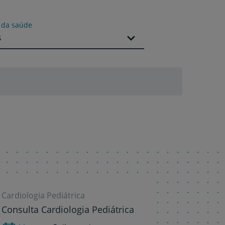
s da saúde
s
r
Cardiologia Pediátrica
de
Consulta Cardiologia Pediátrica