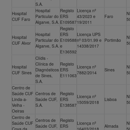
S.A.
Hospital
Registo
Licença nº
Hospital
N
Particular do
ERS
43/2023 e
Faro
CUF Faro
5
Algarve, S.A.
E109587
19/2011
Registo
Hospital
ERS
Licença UPS
Hospital
N
Particular do
E109588
nº 03/01.99 e
Portimão
CUF Alvor
5
Algarve, S.A.
e
14338/2017
E136592
Clídis -
Clínica de
Registo
Hospital
Licença nº
N
Diagnósticos
ERS
Sines
CUF Sines
7882/2014
5
de Sines,
E111063
S.A.
Centro de
Saúde CUF
Centros de
Registo
Licença nº
N
Linda-a-
Saúde CUF,
ERS
Lisboa
15059/2018
5
Velha -
S.A.
E138587
Oeiras
Centro de
Centros de
Registo
Saúde CUF
Licença nº
N
Saúde CUF,
ERS
Almada
Cova da
16403/2018
5