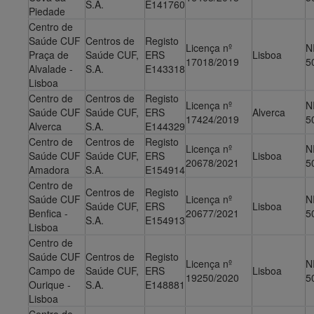
S.A.
E141760
Piedade
Centro de
Saúde CUF ​
Centros de
Registo
Licença nº
N
Praça de
Saúde CUF,
ERS
Lisboa
17018/2019
5
Alvalade -
S.A.
E143318
Lisboa
Centro de
Centros de
Registo
Licença nº
N
Saúde CUF
Saúde CUF,
ERS
Alverca
17424/2019
5
Alverca
S.A.
E144329
Centro de
Centros de
Registo
Licença nº
N
Saúde CUF
Saúde CUF,
ERS
Lisboa
20678/2021
5
Amadora
S.A.
E154914
Centro de
Centros de
Registo
Saúde CUF
Licença nº
N
Saúde CUF,
ERS
Lisboa
Benfica -
20677/2021
5
S.A.
E154913
Lisboa
Centro de
Saúde CUF
Centros de
Registo
Licença nº
N
Campo de
Saúde CUF,
ERS
Lisboa
19250/2020
5
Ourique -
S.A.
E148881
Lisboa