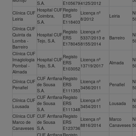
Montijo
5
S.A.
E105679
4125/2012
Hospital CUF
Registo
Clínica CUF
Licença nº
N
Coimbra,
ERS
Leiria
Leiria
8/2012
5
S.A.
E118403
Clínica CUF
Registo
Licença nº
Quinta da
Hospital CUF
N
ERS
5337/2013 e
Barreiro
Lomba -
Tejo, S.A.
5
E178045
8155/2014
Barreiro
Clínica CUF
Registo
Imagiologia
Hospital CUF
Licença nº
N
ERS
Almada
Pombal -
Tejo, S.A.
13719/2017
5
E103052
Almada
CUF Arrifana
Registo
Clínica CUF
Licença nº
N
de Sousa
ERS
Penafiel
Penafiel
3456/2011
5
S.A.
E111353
CUF Arrifana
Registo
Clínica CUF
Licença nº
N
de Sousa
ERS
Lousada
Lousada
3454/2011
5
S.A.
E111348
Clínica CUF
CUF Arrifana
Registo
Licença nº
Marco
N
Marco de
de Sousa
ERS
8816/2014
Canaveses
5
Canaveses
S.A.
E123736
CUF Arrifana
Registo