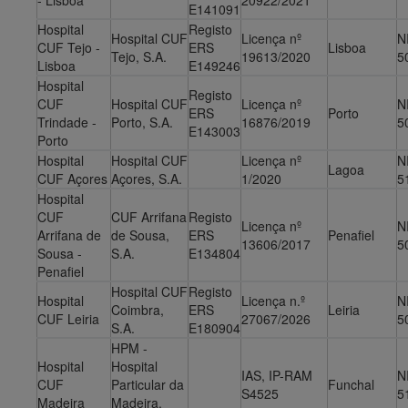
- Lisboa
20922/2021
E141091
Hospital
Registo
Hospital CUF
Licença nº
N
CUF Tejo -
ERS
Lisboa
Tejo, S.A.
19613/2020
5
Lisboa
E149246
Hospital
Registo
CUF
Hospital CUF
Licença nº
N
ERS
Porto
Trindade -
Porto, S.A.
16876/2019
5
E143003
Porto
Hospital
Hospital CUF
Licença nº
N
Lagoa
CUF Açores
Açores, S.A.
1/2020
5
Hospital
CUF
CUF Arrifana
Registo
Licença nº
N
Arrifana de
de Sousa,
ERS
Penafiel
13606/2017
5
Sousa -
S.A.
E134804
Penafiel
Hospital CUF
Registo
Hospital
Licença n.º
N
Coimbra,
ERS
Leiria
CUF Leiria
27067/2026
5
S.A.
E180904
HPM -
Hospital
Hospital
IAS, IP-RAM
N
CUF
Particular da
Funchal
S4525
5
Madeira
Madeira,