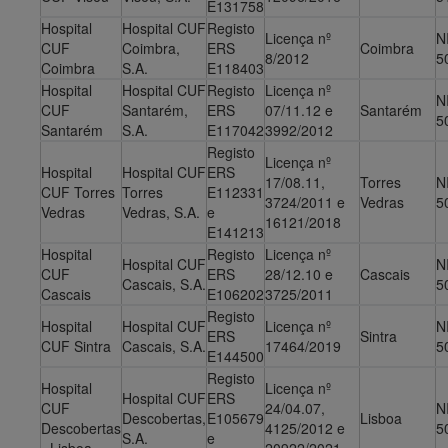
E131758
Hospital
Hospital CUF
Registo
Licença nº
N
CUF
Coimbra,
ERS
Coimbra
8/2012
5
Coimbra
S.A.
E118403
Hospital
Hospital CUF
Registo
Licença nº
N
CUF
Santarém,
ERS
07/11.12 e
Santarém
5
Santarém
S.A.
E117042
3992/2012
Registo
Licença nº
Hospital
Hospital CUF
ERS
17/08.11,
Torres
N
CUF Torres
Torres
E112331
3724/2011 e
Vedras
5
Vedras
Vedras, S.A.
e
16121/2018
E141213
Hospital
Registo
Licença nº
Hospital CUF
N
CUF
ERS
28/12.10 e
Cascais
Cascais, S.A.
5
Cascais
E106202
3725/2011
Registo
Hospital
Hospital CUF
Licença nº
N
ERS
Sintra
CUF Sintra
Cascais, S.A.
17464/2019
5
E144500
Registo
Hospital
Licença nº
Hospital CUF
ERS
CUF
24/04.07,
N
Descobertas,
E105679
Lisboa
Descobertas
4125/2012 e
5
S.A.
e