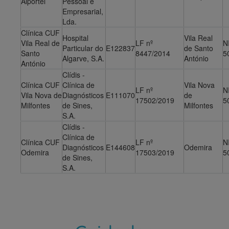
Alportel
Pessoal e
Empresarial,
Lda.
Clínica CUF
Hospital
Vila Real
Vila Real de
LF nº
N
Particular do
E122837
de Santo
Santo
8447/2014
5
Algarve, S.A.
António
António
Clídis -
Clínica CUF
Clínica de
Vila Nova
LF nº
N
Vila Nova de
Diagnósticos
E111070
de
17502/2019
5
Milfontes
de Sines,
Milfontes
S.A.
Clídis -
Clínica de
Clínica CUF
LF nº
N
Diagnósticos
E144608
Odemira
Odemira
17503/2019
5
de Sines,
S.A.