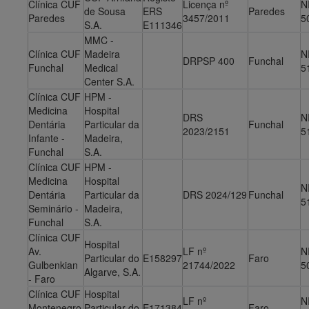
Clínica CUF
Licença nº
N
de Sousa
ERS
Paredes
Paredes
3457/2011
5
S.A.
E111346
MMC -
Clínica CUF
Madeira
N
DRPSP 400
Funchal
Funchal
Medical
5
Center S.A.
Clínica CUF
HPM -
Medicina
Hospital
DRS
N
Dentária
Particular da
Funchal
2023/2151
5
Infante -
Madeira,
Funchal
S.A.
Clínica CUF
HPM -
Medicina
Hospital
N
Dentária
Particular da
DRS 2024/129
Funchal
5
Seminário -
Madeira,
Funchal
S.A.
Clínica CUF
Hospital
Av.
LF nº
N
Particular do
E158297
Faro
Gulbenkian
21744/2022
5
Algarve, S.A.
- Faro
Clínica CUF
Hospital
LF nº
N
Montenegro
Particular do
E171384
Faro