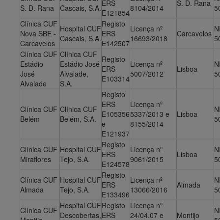
ERS
S. D. Rana
S. D. Rana
Cascais, S.A.
8104/2014
5
E121854
Clínica CUF
Registo
Hospital CUF
Licença nº
N
Nova SBE -
ERS
Carcavelos
Cascais, S.A.
16693/2018
5
Carcavelos
E142507
Clínica CUF
Clínica CUF
Registo
Estádio
Estádio José
Licença nº
N
ERS
Lisboa
José
Alvalade,
5007/2012
5
E103314
Alvalade
S.A.
Registo
ERS
Licença nº
Clínica CUF
Clínica CUF
N
E105356
5337/2013 e
Lisboa
Belém
Belém, S.A.
5
e
8155/2014
E121937
Registo
Clínica CUF
Hospital CUF
Licença nº
N
ERS
Lisboa
Miraflores
Tejo, S.A.
9061/2015
5
E124578
Registo
Clínica CUF
Hospital CUF
Licença nº
N
ERS
Almada
Almada
Tejo, S.A.
13066/2016
5
E133496
Hospital CUF
Registo
Licença nº
Clínica CUF
N
Descobertas,
ERS
24/04.07 e
Montijo