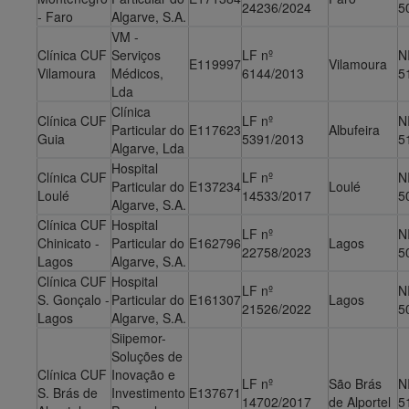
24236/2024
5
- Faro
Algarve, S.A.
VM -
Clínica CUF
Serviços
LF nº
N
E119997
Vilamoura
Vilamoura
Médicos,
6144/2013
5
Lda
Clínica
Clínica CUF
LF nº
N
Particular do
E117623
Albufeira
Guia
5391/2013
5
Algarve, Lda
Hospital
Clínica CUF
LF nº
N
Particular do
E137234
Loulé
Loulé
14533/2017
5
Algarve, S.A.
Clínica CUF
Hospital
LF nº
N
Chinicato -
Particular do
E162796
Lagos
22758/2023
5
Lagos
Algarve, S.A.
Clínica CUF
Hospital
LF nº
N
S. Gonçalo -
Particular do
E161307
Lagos
21526/2022
5
Lagos
Algarve, S.A.
Siipemor-
Soluções de
Clínica CUF
Inovação e
LF nº
São Brás
N
S. Brás de
Investimento
E137671
14702/2017
de Alportel
5