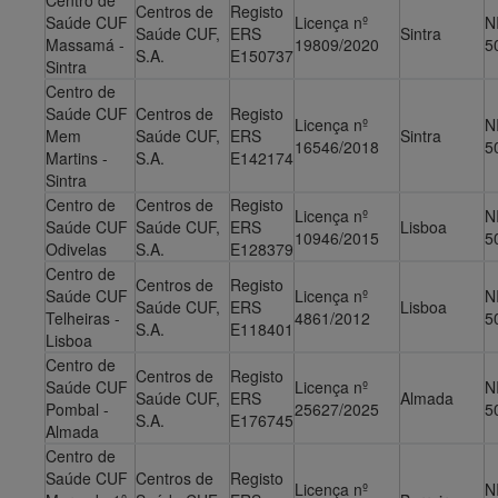
Centro de
Centros de
Registo
Saúde CUF
Licença nº
N
Saúde CUF,
ERS
Sintra
Massamá -
19809/2020
5
S.A.
E150737
Sintra
Centro de
Saúde CUF
Centros de
Registo
Licença nº
N
Mem
Saúde CUF,
ERS
Sintra
16546/2018
5
Martins -
S.A.
E142174
Sintra
Centro de
Centros de
Registo
Licença nº
N
Saúde CUF
Saúde CUF,
ERS
Lisboa
10946/2015
5
Odivelas
S.A.
E128379
Centro de
Centros de
Registo
Saúde CUF
Licença nº
N
Saúde CUF,
ERS
Lisboa
Telheiras -
4861/2012
5
S.A.
E118401
Lisboa
Centro de
Centros de
Registo
Saúde CUF ​
Licença nº
N
Saúde CUF,
ERS
Almada
P​ombal -
25627/2025
5
S.A.
E176745
Almada
Centro de
Saúde CUF
Centros de
Registo
Licença nº
N