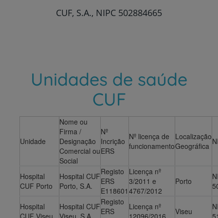
CUF, S.A., NIPC 502884665
Unidades de saúde
CUF
Nome ou
Firma /
Nº
Nº licença de
Localização
Unidade
Designação
Incrição
N
funcionamento
Geográfica
Comercial ou
ERS
Social
Registo
Licença nº
Hospital
Hospital CUF
N
ERS
3/2011 e
Porto
CUF Porto
Porto, S.A.
5
E118601
4767/2012
Registo
Hospital
Hospital CUF
Licença nº
N
ERS
Viseu
CUF Viseu
Viseu, S.A.
12096/2016
5