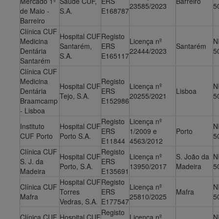
Mercado 1º
Saúde CUF,
ERS
Barreiro
23585/2023
5
de Maio -
S.A.
E168787
Barreiro
Clínica CUF
Hospital CUF
Registo
Medicina
Licença nº
N
Santarém,
ERS
Santarém
Dentária
22444/2023
5
S.A.
E165117
Santarém
Clínica CUF
Medicina
Registo
Hospital CUF
Licença nº
N
Dentária
ERS
Lisboa
Tejo, S.A.
20255/2021
5
Braamcamp
E152986
- Lisboa
Registo
Licença nº
Instituto
Hospital CUF
N
ERS
1/2009 e
Porto
CUF Porto
Porto S.A.
5
E11844
4563/2012
Clínica CUF
Registo
Hospital CUF
Licença nº
S. João da
N
S. J. da
ERS
Porto, S.A.
13950/2017
Madeira
5
Madeira
E135691
Hospital CUF
Registo
Clínica CUF
Licença nº
N
Torres
ERS
Mafra
Mafra
25810/2025
5
Vedras, S.A.
E177547
Registo
Clínica CUF
Hospital CUF
Licença nº
N