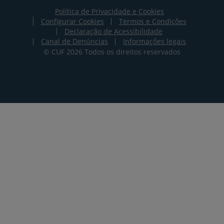
Política de Privacidade e Cookies
Terms
Configurar Cookies
Termos e Condições
and
Declaração de Acessibilidade
Privacy
Canal de Denúncias
Informações legais
Policy
© CUF 2026 Todos os direitos reservados