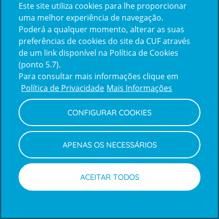
respeito, bem como a sua retificação,
Este site utiliza cookies para lhe proporcionar
eliminação ou a limitação do seu
uma melhor experiência de navegação.
tratamento, a portabilidade dos seus
Poderá a qualquer momento, alterar as suas
dados, ou opor-se ao seu tratamento.
preferências de cookies do site da CUF através
Poderá exercer estes direitos mediante
de um link disponível na Política de Cookies
(ponto 5.7).
pedido escrito dirigido à CUF, para a
Para consultar mais informações clique em
morada Avenida do Forte, nº 3, Edifício
Política de Privacidade
Mais Informações
Suécia III, Piso 2, 2790-073 Carnaxide, ou
contactando o nosso Encarregado de
CONFIGURAR COOKIES
Proteção de Dados mediante
formulário de
contacto
, selecionando o assunto
"Proteção de Dados".
APENAS OS NECESSÁRIOS
6.2 - Poderá ainda obter a confirmação de
ACEITAR TODOS
que os dados pessoais que lhe dizem
respeito são objeto de tratamento, bem
Marcações
Médicos
como o acesso aos mesmos. Caso o