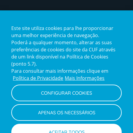
Certificações
Este site utiliza cookies para lhe proporcionar
certification2
certification3
uma melhor experiência de navegação.
Poderá a qualquer momento, alterar as suas
preferências de cookies do site da CUF através
de um link disponível na Política de Cookies
(ponto 5.7).
Reclamações e Elogios
Para consultar mais informações clique em
Reclamações
Política de Privacidade
Mais Informações
e
elogios
CONFIGURAR COOKIES
Política de Privacidade e Cookies
Terms
Configurar Cookies
Termos e Condições
APENAS OS NECESSÁRIOS
and
Declaração de Acessibilidade
Privacy
Canal de Denúncias
Informações legais
Policy
© CUF 2026 Todos os direitos reservados
ACEITAR TODOS