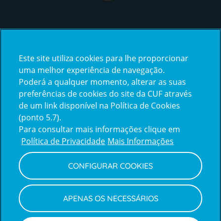
Certificações
Este site utiliza cookies para lhe proporcionar
certification2
certification3
uma melhor experiência de navegação.
Poderá a qualquer momento, alterar as suas
preferências de cookies do site da CUF através
de um link disponível na Política de Cookies
(ponto 5.7).
Reclamações e Elogios
Para consultar mais informações clique em
Reclamações
Política de Privacidade
Mais Informações
e
elogios
CONFIGURAR COOKIES
Política de Privacidade e Cookies
Terms
Configurar Cookies
Termos e Condições
APENAS OS NECESSÁRIOS
and
Declaração de Acessibilidade
Privacy
Canal de Denúncias
Informações legais
Policy