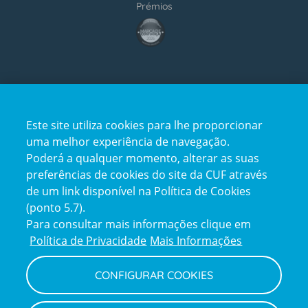
Prémios
award4
Certificações
Este site utiliza cookies para lhe proporcionar
certification2
certification3
uma melhor experiência de navegação.
Poderá a qualquer momento, alterar as suas
preferências de cookies do site da CUF através
de um link disponível na Política de Cookies
(ponto 5.7).
Reclamações e Elogios
Para consultar mais informações clique em
Reclamações
Política de Privacidade
Mais Informações
e
elogios
CONFIGURAR COOKIES
Política de Privacidade e Cookies