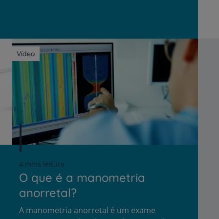
Vídeo
4 mins leitura
O que é a manometria
anorretal?
A manometria anorretal é um exame