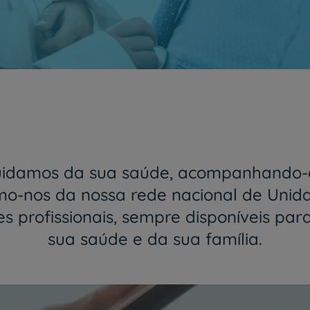
z mais próximos
My CUF
agora é CUF
Gerir a sua saúde nunc
Saiba mais
uidamos da sua saúde, acompanhando-o
-nos da nossa rede nacional de Unid
 profissionais, sempre disponíveis par
sua saúde e da sua família.