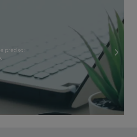
e precisa:
Next
.