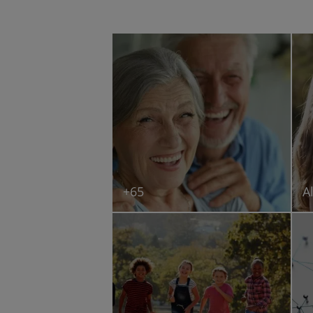
+65
A