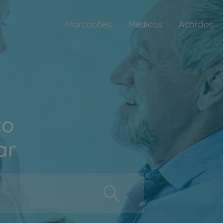
Marcações
Médicos
Acordos
ço
ar