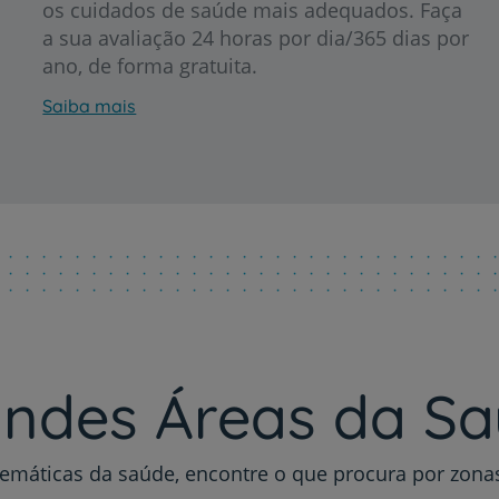
os cuidados de saúde mais adequados. Faça
a sua avaliação 24 horas por dia/365 dias por
ano, de forma gratuita.
Saiba mais
Prevenção e bem-esta
Grandes Áreas da Saú
Serviços CUF
ndes Áreas da S
Plano +CUF
emáticas da saúde, encontre o que procura por zon