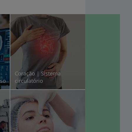
Coração | Sistema
oso
circulatório