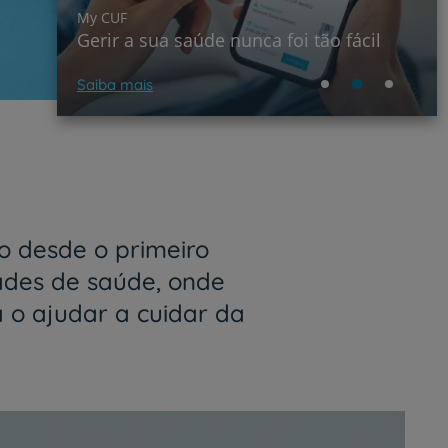
a foi tão fácil
A CUF chegou ao TikTok!
Saber mais
 desde o primeiro
ades de saúde, onde
a o ajudar a cuidar da