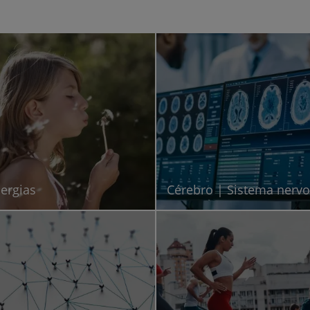
My CUF
Clientes e acompanhantes
CUF Academic Center
Para profissionais
Sobre nós
lergias
Cérebro | Sistema nerv
Contacte-nos
PT
EN