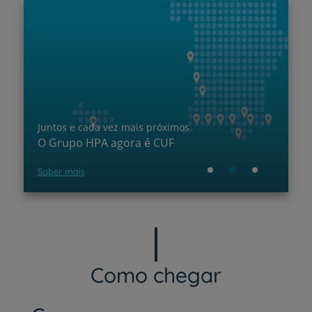
Plano +CUF: desde 6,25€
A sua saúde tem um Plano
Adira aqui
Como chegar