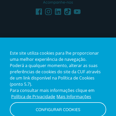
Acompanhe-nos
Facebook
LinkedIn
Youtube
Instagram
TikTok
Este site utiliza cookies para lhe proporcionar
uma melhor experiência de navegação.
Poderá a qualquer momento, alterar as suas
preferências de cookies do site da CUF através
de um link disponível na Política de Cookies
(ponto 5.7).
Reclamações e Elogios
Para consultar mais informações clique em
Reclamações
Política de Privacidade
Mais Informações
e
elogios
CONFIGURAR COOKIES