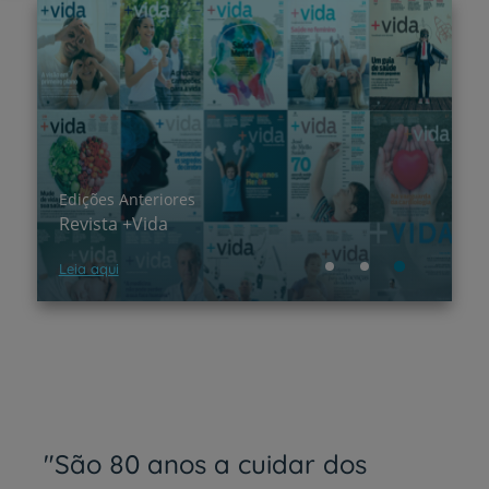
Edições Anteriores
E
Revista +Vida
N
Leia aqui
Le
"São 80 anos a cuidar dos