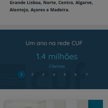
Grande Lisboa,
Norte,
Centro,
Algarve,
Alentejo,
Açores e
Madeira.
Um ano na rede CUF
1.4 milhões
Clientes
1
2
3
4
5
6
7