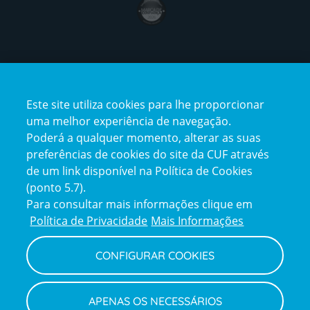
award4
Certificações
Este site utiliza cookies para lhe proporcionar
certification2
certification3
uma melhor experiência de navegação.
Poderá a qualquer momento, alterar as suas
preferências de cookies do site da CUF através
de um link disponível na Política de Cookies
(ponto 5.7).
Reclamações e Elogios
Para consultar mais informações clique em
Reclamações
Política de Privacidade
Mais Informações
e
elogios
CONFIGURAR COOKIES
Política de Privacidade e Cookies
Terms
Configurar Cookies
Termos e Condições
APENAS OS NECESSÁRIOS
and
Declaração de Acessibilidade