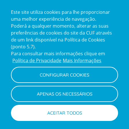
Este site utiliza cookies para lhe proporcionar
uma melhor experiência de navegação.
Poderá a qualquer momento, alterar as suas
preferências de cookies do site da CUF através
de um link disponível na Política de Cookies
(ponto 5.7).
Reclamações e Elogios
Para consultar mais informações clique em
Reclamações
Política de Privacidade
Mais Informações
e
elogios
CONFIGURAR COOKIES
Política de Privacidade e Cookies
Terms
Configurar Cookies
Termos e Condições
APENAS OS NECESSÁRIOS
and
Declaração de Acessibilidade
Privacy
Canal de Denúncias
Informações legais
Policy
© CUF 2026 Todos os direitos reservados
ACEITAR TODOS
Marcações
Médicos