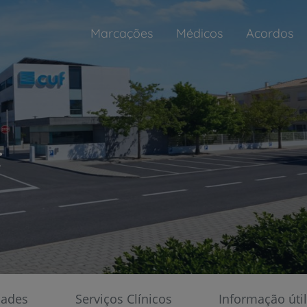
Marcações
Médicos
Acordos
F
Atendimento Permanente /
Atendimento Não Programado
Adultos
Aberto 24h
Pediatria
Todos os dias, das 9h às 21h
dades
Serviços Clínicos
Informação útil