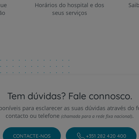
My CUF
que
Horários do hospital e dos
Sai
ão
seus serviços
Clientes e acompanhantes
CUF Academic Center
Para profissionais
Sobre nós
Contacte-nos
Tem dúvidas? Fale connosco.
oníveis para esclarecer as suas dúvidas através do 
contacto ou telefone
.
(chamada para a rede fixa nacional)
PT
EN
CONTACTE-NOS
+351 282 420 400