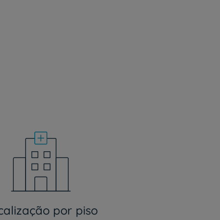
r
de
calização por piso