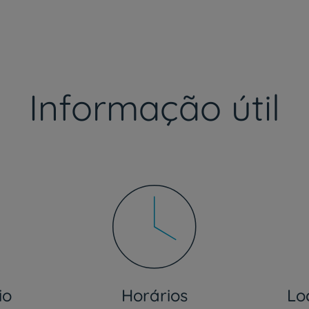
Prevenção e bem-esta
Informação útil
Grandes Áreas da Saú
Serviços CUF
Plano +CUF
io
Horários
Lo