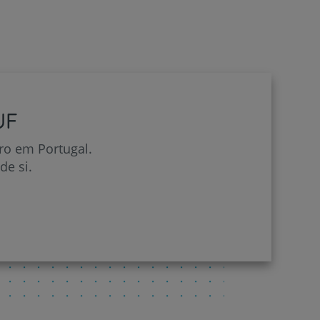
UF
ro em Portugal.
e si.