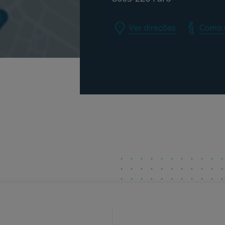
Ver direções
Como 