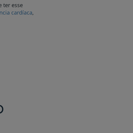
 ter esse
ência cardíaca
,
o