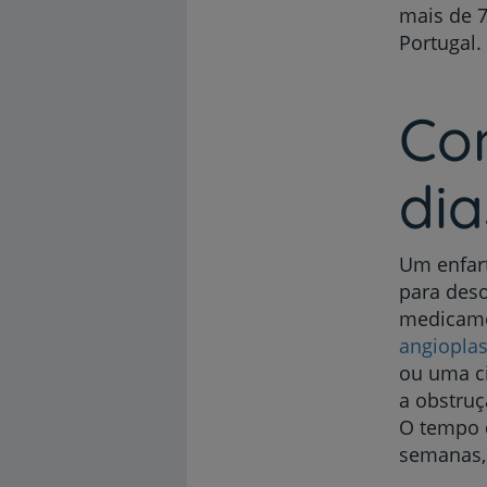
mais de 
Portugal.
Co
di
Um enfart
para deso
medicame
angioplas
ou uma ci
a obstruç
O tempo d
semanas, 