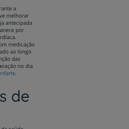
ante a
eve melhorar
ja antecipada
anece por
rdíaca.
 com medicação
tado ao longo
nção das
eração no dia
nfarte
.
s de