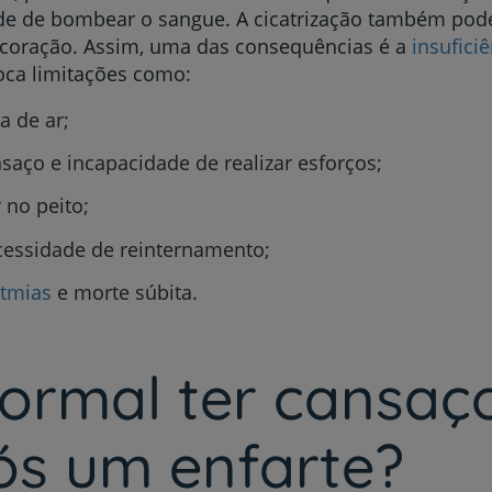
de de bombear o sangue. A cicatrização também pode
My CUF
 coração. Assim, uma das consequências é a
insufici
oca limitações como:
Clientes e acompanhantes
ta de ar;
CUF Academic Center
saço e incapacidade de realizar esforços;
 no peito;
Para profissionais
essidade de reinternamento;
Sobre nós
itmias
e morte súbita.
Contacte-nos
normal ter cansaç
ós um enfarte?