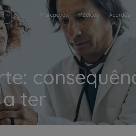
Marcações
Médicos
Acordos
rte: consequênc
a ter