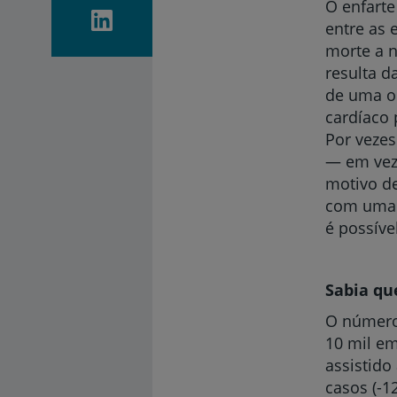
O enfarte
entre as 
morte a 
resulta d
de uma o
cardíaco p
Por vezes
— em vez
motivo de
com uma 
é possíve
Sabia q
O número 
10 mil em
assistid
casos (-1