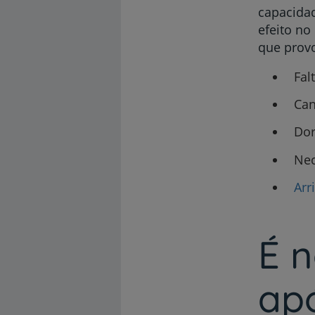
capacida
efeito no
que prov
Fal
Can
Dor
Nec
Arr
É 
ap