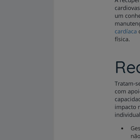
A recupe
cardiovas
um conhe
manutenç
cardíaca
c
física.
Rea
Tratam-s
com apoio
capacidad
impacto n
individu
Ges
não