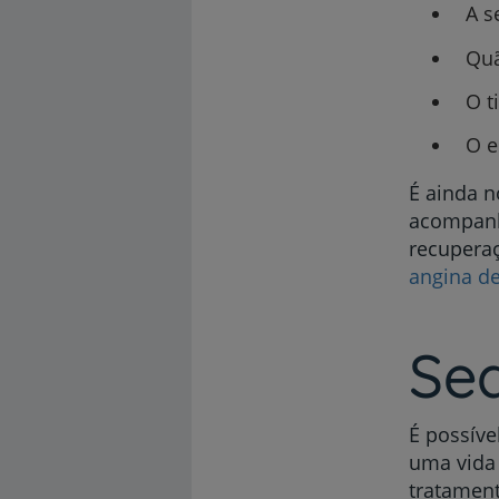
A s
Quã
O t
O e
É ainda n
acompanh
recuperaç
angina de
Se
É possíve
uma vida 
tratament