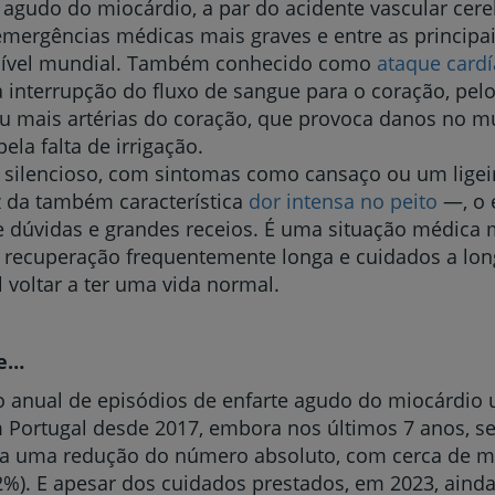
 agudo do miocárdio, a par do acidente vascular cereb
emergências médicas mais graves e entre as principa
nível mundial. Também conhecido como
ataque card
a interrupção do fluxo de sangue para o coração, pe
u mais artérias do coração, que provoca danos no m
ela falta de irrigação.
 silencioso, com sintomas como cansaço ou um ligei
 da também característica
dor intensa no peito
—, o 
 dúvidas e grandes receios. É uma situação médica 
recuperação frequentemente longa e cuidados a lon
l voltar a ter uma vida normal.
ue…
anual de episódios de enfarte agudo do miocárdio u
 Portugal desde 2017, embora nos últimos 7 anos, s
o a uma redução do número absoluto, com cerca de m
2%). E apesar dos cuidados prestados, em 2023, ain