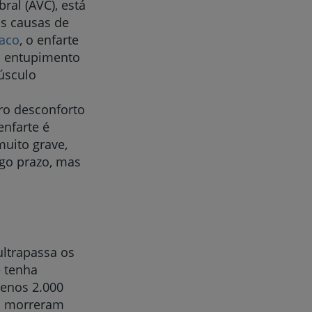
ral (AVC), está
is causas de
íaco
, o enfarte
lo entupimento
úsculo
ro desconforto
enfarte é
muito grave,
go prazo, mas
ltrapassa os
e tenha
enos 2.000
da morreram