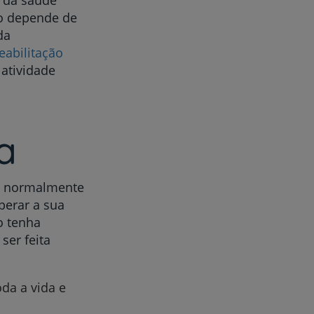
 da saúde
so depende de
da
eabilitação
atividade
a
, normalmente
perar a sua
o tenha
ser feita
da a vida e