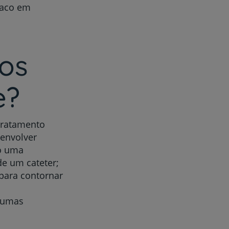
íaco em
os
e?
tratamento
 envolver
o uma
e um cateter;
para contornar
lgumas