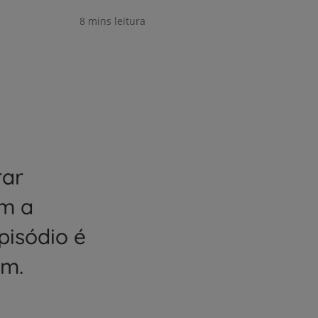
8 mins leitura
rar
om a
pisódio é
ém.