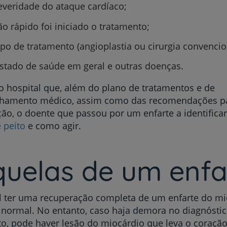
everidade do ataque cardíaco;
o rápido foi iniciado o tratamento;
ipo de tratamento (angioplastia ou cirurgia convencio
Prevenção e bem-esta
stado de saúde em geral e outras doenças.
o hospital que, além do plano de tratamentos e de
amento médico, assim como das recomendações par
Grandes Áreas da Saú
ão, o doente que passou por um enfarte a identificar
 peito
e como agir.
Serviços CUF
quelas de um enfa
l ter uma recuperação completa de um enfarte do mio
normal. No entanto, caso haja demora no diagnósti
Plano +CUF
o, pode haver lesão do miocárdio que leva o coraçã