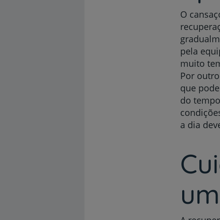
O cansaç
recuperaç
gradualm
pela equ
muito tem
Por outr
que pode 
do tempo,
condições
a dia dev
Cui
um