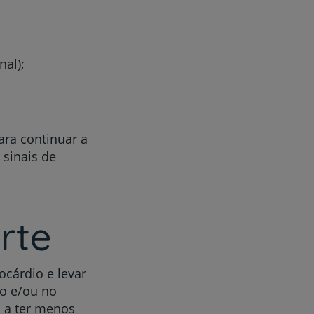
nal);
r
a continuar a
de
 sinais de
rte
cárdio e levar
co e/ou no
o a ter menos