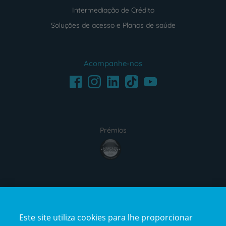
Intermediação de Crédito
Soluções de acesso e Planos de saúde
Acompanhe-nos
Facebook
LinkedIn
Youtube
Instagram
TikTok
Prémios
award4
Certificações
Este site utiliza cookies para lhe proporcionar
certification2
certification3