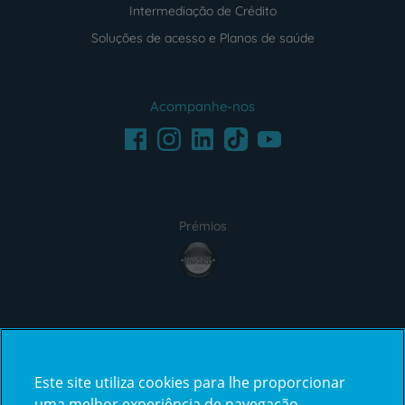
Intermediação de Crédito
Soluções de acesso e Planos de saúde
Acompanhe-nos
Facebook
LinkedIn
Youtube
Instagram
TikTok
Prémios
award4
Certificações
Este site utiliza cookies para lhe proporcionar
certification2
certification3
uma melhor experiência de navegação.