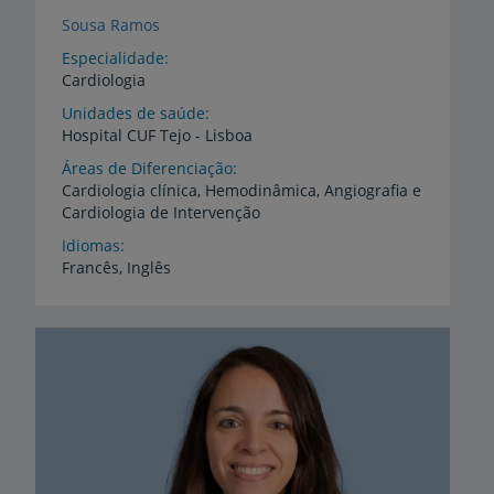
Sousa Ramos
Especialidade
Cardiologia
Unidades de saúde
Hospital
CUF
Tejo
-
Lisboa
Áreas de Diferenciação
Cardiologia
clínica,
Hemodinâmica,
Angiografia
e
Cardiologia
de
Intervenção
Idiomas
Francês,
Inglês