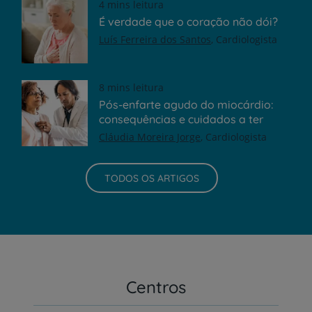
4 mins leitura
É verdade que o coração não dói?
Luís Ferreira dos Santos
Cardiologista
8 mins leitura
Pós-enfarte agudo do miocárdio:
consequências e cuidados a ter
Cláudia Moreira Jorge
Cardiologista
TODOS OS ARTIGOS
Centros