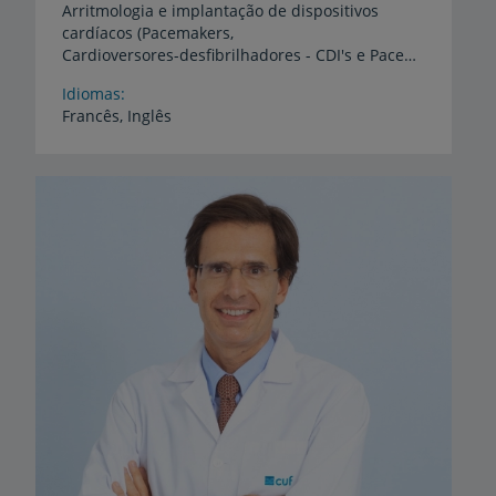
Arritmologia e implantação de dispositivos
cardíacos (Pacemakers,
Cardioversores-desfibrilhadores - CDI's e Pacemakers Biventriculares - Terapêutica de Ressincronização Cardíaca na insuficiência cardíaca), Doença valvular cardíaca
Idiomas
Francês,
Inglês