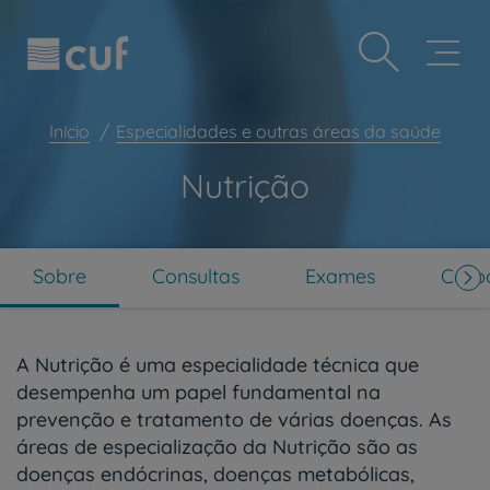
Observação:
Passar
Prevenção e bem-estar
este
para
site
o
Grandes Áreas da Saúde
inclui
conteúdo
um
principal
Serviços CUF
sistema
Início
Especialidades e outras áreas da saúde
de
Plano +CUF
acessibilidade.
Nutrição
My CUF
Clientes e acompanhantes
CUF Academic Center
Sobre
Consultas
Exames
Corpo
Para profissionais
Sobre nós
A Nutrição é uma especialidade técnica que
Contacte-nos
desempenha um papel fundamental na
prevenção e tratamento de várias doenças. As
PT
EN
áreas de especialização da Nutrição são as
doenças endócrinas, doenças metabólicas,