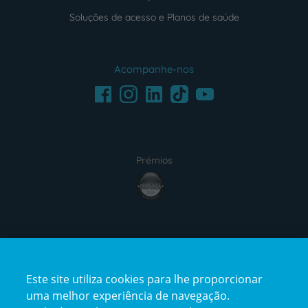
Soluções de acesso e Planos de saúde
Acompanhe-nos
Facebook
LinkedIn
Youtube
Instagram
TikTok
Prémios
award4
Certificações
Este site utiliza cookies para lhe proporcionar
certification2
certification3
uma melhor experiência de navegação.