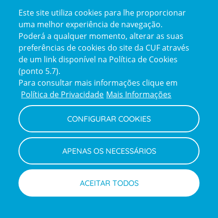
Este site utiliza cookies para lhe proporcionar
uma melhor experiência de navegação.
Poderá a qualquer momento, alterar as suas
preferências de cookies do site da CUF através
de um link disponível na Política de Cookies
(ponto 5.7).
Reclamações e Elogios
Para consultar mais informações clique em
Reclamações
Política de Privacidade
Mais Informações
e
elogios
CONFIGURAR COOKIES
Política de Privacidade e Cookies
Terms
Configurar Cookies
Termos e Condições
APENAS OS NECESSÁRIOS
and
Declaração de Acessibilidade
Privacy
Canal de Denúncias
Informações legais
Policy
© CUF 2026 Todos os direitos reservados
ACEITAR TODOS
Marcações
Médicos