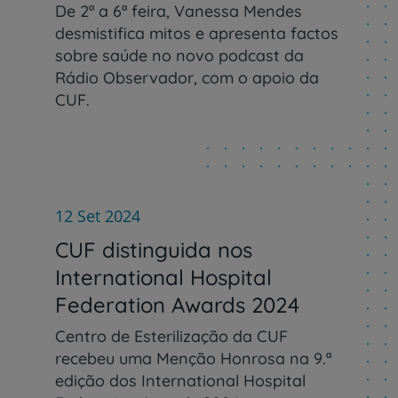
De 2ª a 6ª feira, Vanessa Mendes
desmistifica mitos e apresenta factos
sobre saúde no novo podcast da
Rádio Observador, com o apoio da
Plano +CUF
CUF.
My CUF
Clientes e acompanhantes
12 Set 2024
CUF Academic Center
CUF distinguida nos
Para profissionais
International Hospital
Federation Awards 2024
Sobre nós
Centro de Esterilização da CUF
recebeu uma Menção Honrosa na 9.ª
Contacte-nos
edição dos International Hospital