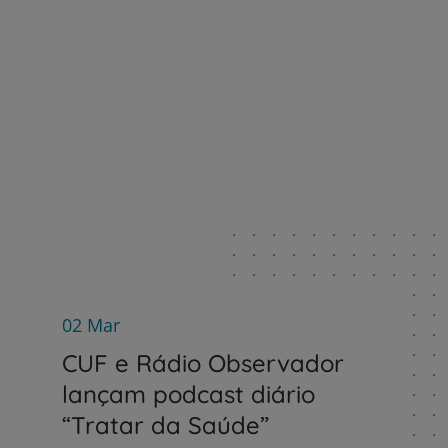
Prevenção e bem-esta
Grandes Áreas da Saú
02 Mar
CUF e Rádio Observador
lançam podcast diário
Serviços CUF
“Tratar da Saúde”