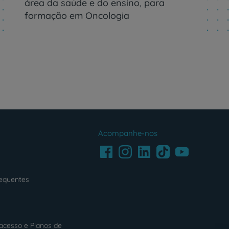
área da saúde e do ensino, para
formação em Oncologia
Acompanhe-nos
Facebook
LinkedIn
Youtube
Instagram
TikTok
requentes
acesso e Planos de