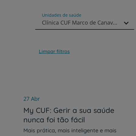
um
leitor
de
Unidades de saúde
tela;
Clínica CUF Marco de Canaveses
Pressione
Control-
F10
para
abrir
Limpar filtros
um
menu
de
acessibilidade.
27 Abr
My CUF: Gerir a sua saúde
nunca foi tão fácil
Mais prática, mais inteligente e mais