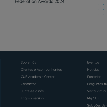
Federation Awards 2024
PT
EN
Sobre nós
Eventos
Menu
footer
Clientes e Acompanhantes
Notícias
CUF Academic Center
Parcerias
Contactos
Perguntas f
Junte-se a nós
Visita Virtual
English version
My CUF
Soluções de 