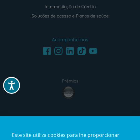
Intermediação de Crédito
Soluções de acesso e Planos de saúde
Acompanhe-nos
Facebook
LinkedIn
Youtube
Instagram
TikTok
Prémios
Acessibilidade
award4
Certificações
Este site utiliza cookies para lhe proporcionar
certification2
certification3