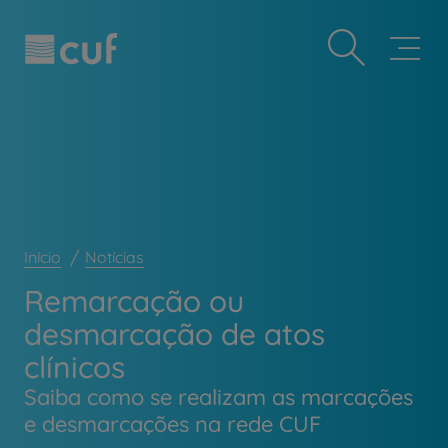
Observação:
Passar
Prevenção e bem-estar
este
para
site
o
Grandes Áreas da Saúde
inclui
conteúdo
um
principal
Serviços CUF
sistema
de
Plano +CUF
acessibilidade.
My CUF
Clientes e acompanhantes
CUF Academic Center
Início
Notícias
Para profissionais
Remarcação ou
Sobre nós
desmarcação de atos
Contacte-nos
clínicos
PT
EN
Saiba como se realizam as marcações
e desmarcações na rede CUF