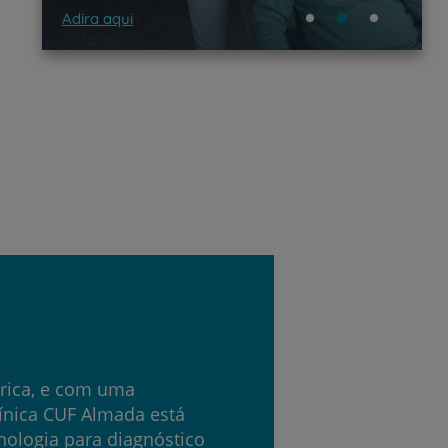
Adira aqui
Saber
rica, e com uma
línica CUF Almada está
ologia para diagnóstico