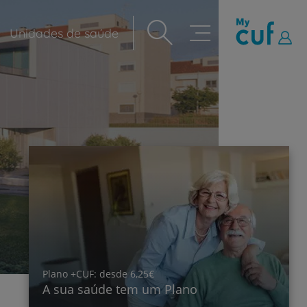
Unidades de saúde
Navegação
principal
Imprev
Aten
Plano +CUF: desde 6,25€
A sua saúde tem um Plano
e Ped