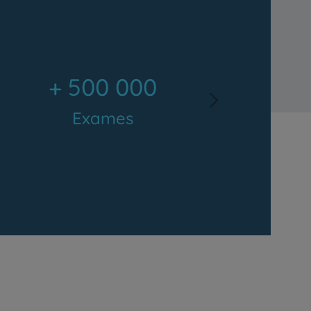
+ 500 000
Next
Exames