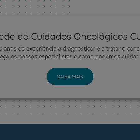
Prevenção e bem-esta
ede de Cuidados Oncológicos C
 anos de experiência a diagnosticar e a tratar o canc
eça os nossos especialistas e como podemos cuidar d
Grandes Áreas da Saú
SAIBA MAIS
Serviços CUF
Plano +CUF