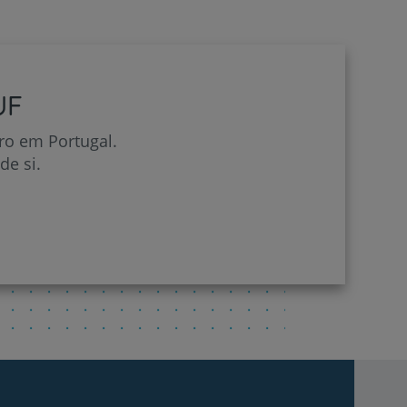
r
UF
ro em Portugal.
e si.
de