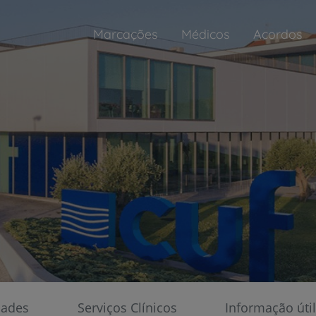
Marcações
Médicos
Acordos
Atendimento Não Programado
Adultos
Todos os dias, das 8h às 22h
Pediatria
Todos os dias, das 8h às 19h
dultos
dades
Serviços Clínicos
Informação útil