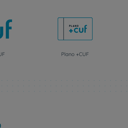
UF
Plano +CUF
o