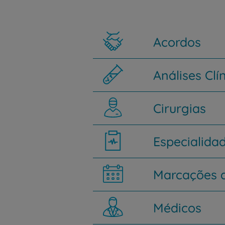
Acordos
Análises Clí
Cirurgias
Especialida
Marcações d
Médicos