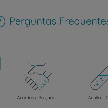
Perguntas Frequente
Prevenção e bem-esta
Grandes Áreas da Saú
Serviços CUF
Plano +CUF
Acordos e Preçários
Análises C