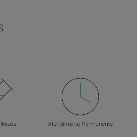
s
r
de
línicas
Atendimento Permanente