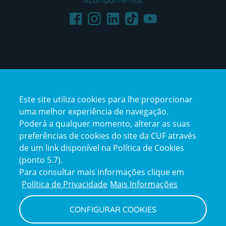
Acompanhe-nos
Facebook
LinkedIn
Youtube
Instagram
TikTok
Este site utiliza cookies para lhe proporcionar
uma melhor experiência de navegação.
Poderá a qualquer momento, alterar as suas
preferências de cookies do site da CUF através
de um link disponível na Política de Cookies
(ponto 5.7).
Reclamações e Elogios
Para consultar mais informações clique em
Reclamações
Política de Privacidade
Mais Informações
e
elogios
CONFIGURAR COOKIES