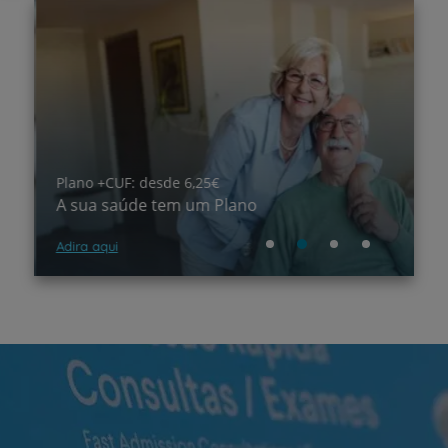
Plano +CUF: desde 6,25€
C
A sua saúde tem um Plano
C
Adira aqui
S