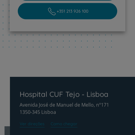
+351 213 926 100
Hospital CUF Tejo - Lisboa
Avenida José de Manuel de Mello, nº171
1350-345 Lisboa
Ver direções
Como chegar