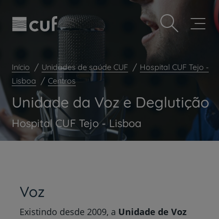
Observação:
Passar
Prevenção e bem-estar
este
para
site
o
Grandes Áreas da Saúde
inclui
conteúdo
um
principal
Serviços CUF
sistema
de
Início
Unidades de saúde CUF
Hospital CUF Tejo -
Plano +CUF
acessibilidade.
Lisboa
Centros
My CUF
Unidade da Voz e Deglutição
Clientes e acompanhantes
CUF Academic Center
Hospital CUF Tejo - Lisboa
Para profissionais
Sobre nós
Contacte-nos
Voz
Existindo desde 2009, a
Unidade de Voz