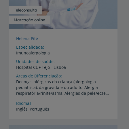
Teleconsulta
Marcação online
Helena Pité
Especialidade
Imunoalergologia
Unidades de saúde
Hospital
CUF
Tejo
-
Lisboa
Áreas de Diferenciação
Doenças alérgicas da criança (alergologia
pediátrica), da grávida e do adulto, Alergia
respiratória/rinite/asma, Alergias da pele/eczema/dermite atópica/urticária, Alergia a alimentos ou medicamentos, Alergia a picada de insetos, Fatores de risco e prevenção de doença alérgica
Idiomas
Inglês,
Português