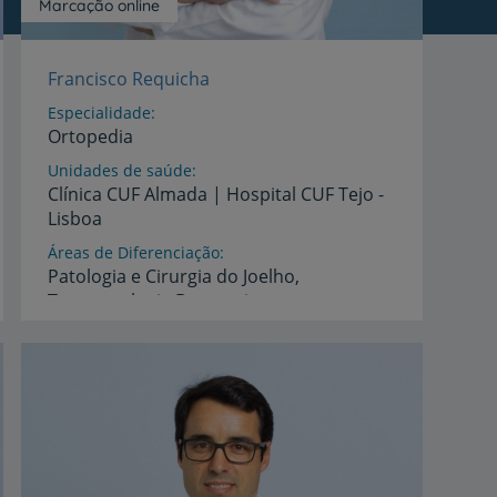
Marcação online
Francisco Requicha
Especialidade
Ortopedia
Unidades de saúde
Clínica
CUF
Almada
|
Hospital
CUF
Tejo
-
Lisboa
Áreas de Diferenciação
Patologia
e
Cirurgia
do
Joelho,
Traumatologia
Desportiva
Idiomas
Espanhol,
Inglês