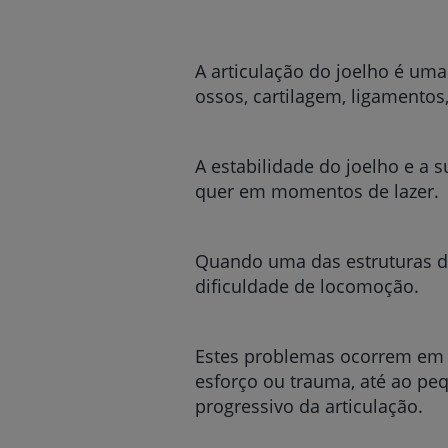
um
leitor
de
tela;
A articulação do joelho é um
Pressione
ossos, cartilagem, ligamento
Control-
F10
para
abrir
A estabilidade do joelho e a 
um
quer em momentos de lazer.
menu
de
acessibilidade.
Quando uma das estruturas do
dificuldade de locomoção.
Estes problemas ocorrem em q
esforço ou trauma, até ao p
progressivo da articulação.