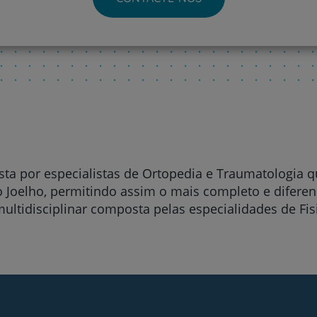
My CUF
Clientes e acompanhantes
CUF Academic Center
Para profissionais
Sobre nós
ta por especialistas de Ortopedia e Traumatologia 
 Joelho, permitindo assim o mais completo e diferen
ultidisciplinar composta pelas especialidades de Fis
Contacte-nos