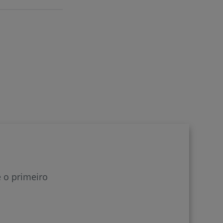
r
de
 o primeiro