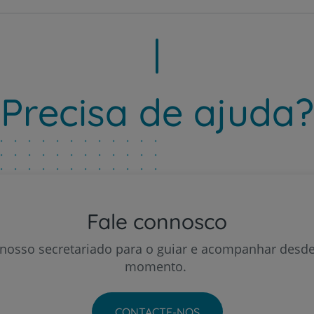
Prevenção e bem-esta
Precisa de ajuda?
Grandes Áreas da Saú
Serviços CUF
Fale connosco
 nosso secretariado para o guiar e acompanhar desde
momento.
Plano +CUF
CONTACTE-NOS