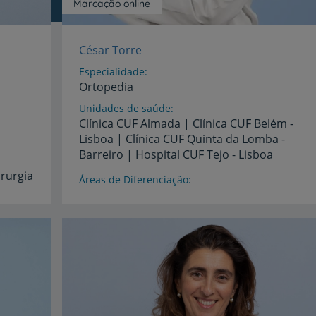
Marcação online
César Torre
Especialidade
Ortopedia
Unidades de saúde
Clínica CUF Almada | Clínica CUF Belém -
Lisboa | Clínica CUF Quinta da Lomba -
Barreiro | Hospital CUF Tejo - Lisboa
irurgia
Áreas de Diferenciação
Cirurgia
do
joelho,
artroscopia
e
traumatologia
desportiva
Idiomas
Espanhol,
Inglês,
Português