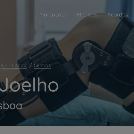
Marcações
Médicos
Acordos
ejo - Lisboa
Centros
Joelho
isboa