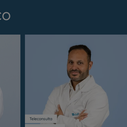
co
Teleconsulta