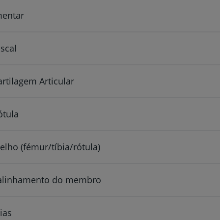
mentar
scal
rtilagem Articular
ótula
elho (fémur/tíbia/rótula)
 alinhamento do membro
ias