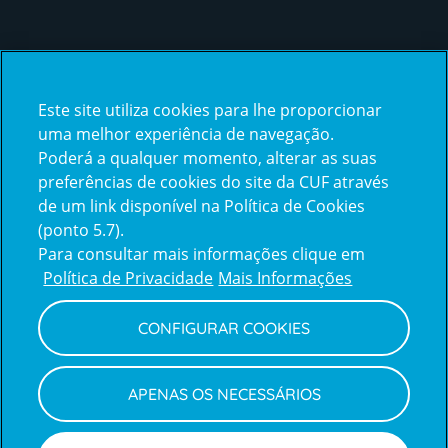
Certificações
Este site utiliza cookies para lhe proporcionar
certification2
certification3
uma melhor experiência de navegação.
Poderá a qualquer momento, alterar as suas
preferências de cookies do site da CUF através
de um link disponível na Política de Cookies
(ponto 5.7).
Reclamações e Elogios
Para consultar mais informações clique em
Reclamações
Política de Privacidade
Mais Informações
e
elogios
CONFIGURAR COOKIES
Política de Privacidade e Cookies
Terms
Configurar Cookies
Termos e Condições
APENAS OS NECESSÁRIOS
and
Declaração de Acessibilidade
Privacy
Canal de Denúncias
Informações legais
Policy
© CUF 2026 Todos os direitos reservados