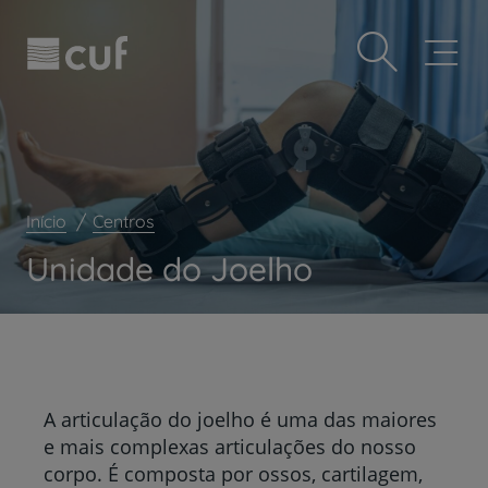
Observação:
Passar
Prevenção e bem-estar
este
para
site
o
Grandes Áreas da Saúde
inclui
conteúdo
um
principal
Serviços CUF
sistema
de
Plano +CUF
acessibilidade.
My CUF
Início
Centros
Clientes e acompanhantes
Unidade do Joelho
CUF Academic Center
Para profissionais
Sobre nós
Contacte-nos
A articulação do joelho é uma das maiores
e mais complexas articulações do nosso
corpo. É composta por ossos, cartilagem,