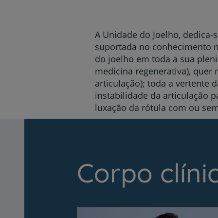
um
leitor
de
tela;
A Unidade do Joelho, dedica-s
Pressione
suportada no conhecimento ma
Control-
do joelho em toda a sua pleni
F10
para
medicina regenerativa), quer 
abrir
articulação); toda a vertente 
um
instabilidade da articulação p
menu
luxação da rótula com ou sem
de
acessibilidade.
Corpo clíni