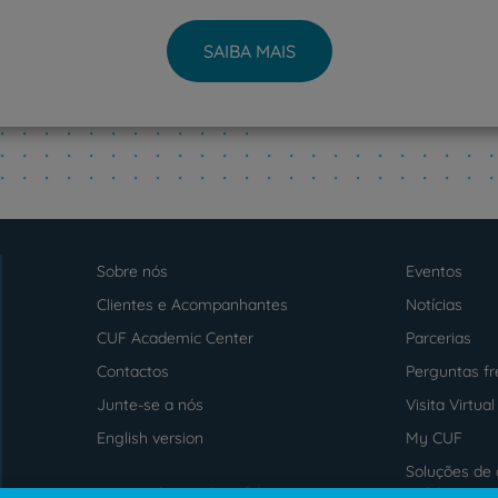
SAIBA MAIS
Sobre nós
Eventos
Menu
footer
Clientes e Acompanhantes
Notícias
CUF Academic Center
Parcerias
Contactos
Perguntas f
Junte-se a nós
Visita Virtual
English version
My CUF
Soluções de 
Intermediação de Crédito
saúde