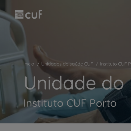
Observação:
Passar
este
para
site
o
inclui
conteúdo
um
principal
sistema
de
acessibilidade.
Pressione
Control-
F11
Início
Unidades de saúde CUF
Instituto CUF 
para
ajustar
Unidade do 
o
site
para
pessoas
Instituto CUF Porto
com
deficiências
visuais
que
usam