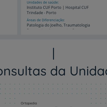
Unidades de saúde
Prevenção e bem-esta
Instituto
CUF
Porto
|
Hospital
CUF
Trindade
-
Porto
Áreas de Diferenciação
Patologia do Joelho, Traumatologia
Grandes Áreas da Saú
Desportiva, Artroscopia. Gonartrose,
Ligamentos Cruzados, Meniscos, Cartilagem.
Idiomas
Serviços CUF
Espanhol,
Francês,
Inglês,
Português
onsultas da Unida
Plano +CUF
My CUF
Clientes e acompanhantes
Ortopedia