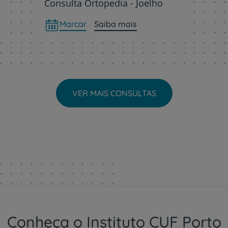
Consulta Ortopedia - Joelho
CUF Academic Center
Marcar
Saiba mais
Para profissionais
Sobre nós
VER MAIS CONSULTAS
Contacte-nos
Conheça o Instituto CUF Porto