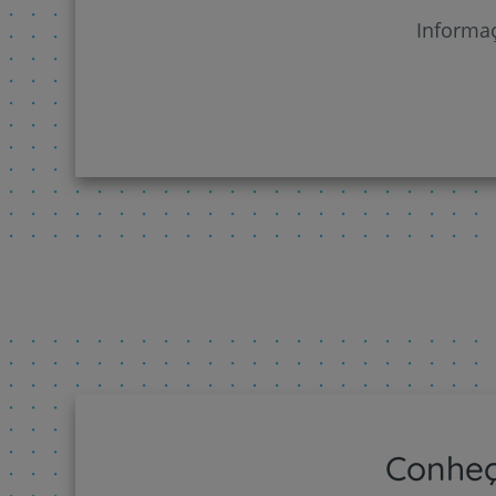
Informaç
Conheç