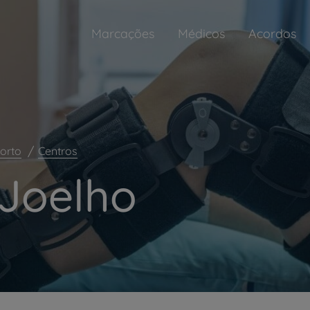
Marcações
Médicos
Acordos
Porto
Centros
Joelho