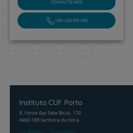
CONTACTE-NOS
+351 220 033 500
Instituto CUF Porto
R. Fonte das Sete Bicas, 170
4460-188 Senhora da Hora
Ver direções
Como chegar