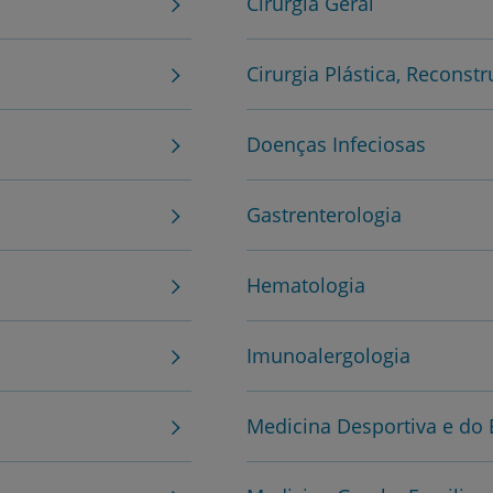
Cirurgia Geral
Cirurgia Plástica, Reconstr
Doenças Infeciosas
Gastrenterologia
Hematologia
Prevenção e bem-esta
Imunoalergologia
Grandes Áreas da Saú
Medicina Desportiva e do 