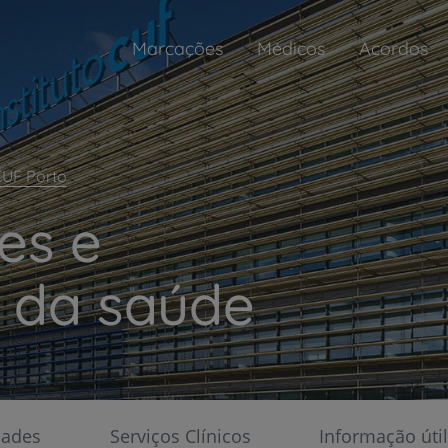
Marcações
Médicos
Acordos
 CUF Porto
es e
s da saúde
My CUF
Gerir a sua saúde nunca foi tão fácil
dades
Serviços Clínicos
Informação útil