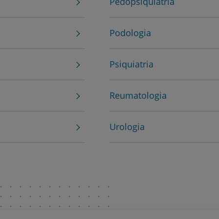
Pedopsiquiatria
Contacte-nos
Podologia
PT
EN
Psiquiatria
Reumatologia
Urologia