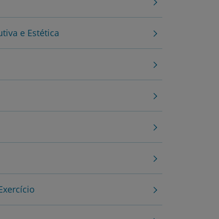
utiva e Estética
r
de
Exercício