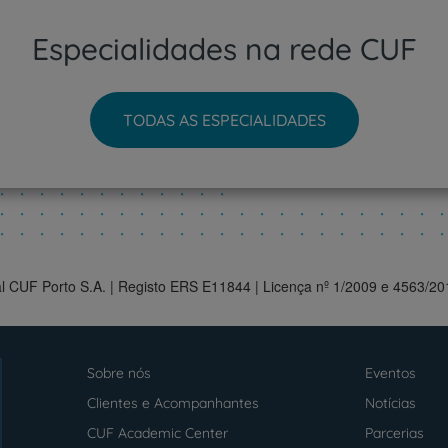
Especialidades na rede CUF
TODAS AS ESPECIALIDADES
tal CUF Porto S.A. | Registo ERS E11844 | Licença nº 1/2009 e 4563/2
Sobre nós
Eventos
Menu
footer
Clientes e Acompanhantes
Notícias
CUF Academic Center
Parcerias