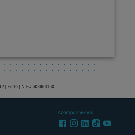
012 | Porto | NIPC 508963150
Acompanhe-nos
Facebook
LinkedIn
Youtube
Instagram
TikTok