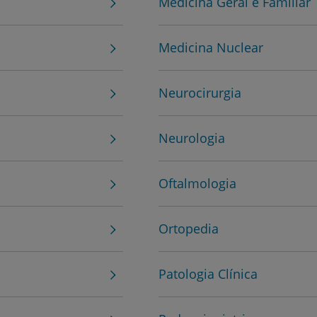
Medicina Geral e Familiar
Serviços CUF
Medicina Nuclear
Neurocirurgia
Plano +CUF
Neurologia
My CUF
Clientes e acompanhantes
Oftalmologia
CUF Academic Center
Ortopedia
Para profissionais
Patologia Clínica
Sobre nós