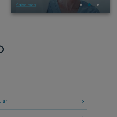
Saiba mais
o
ular