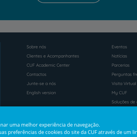
Sobre nós
Eventos
Menu
footer
Clientes e Acompanhantes
Notícias
CUF Academic Center
Parcerias
Contactos
Perguntas f
Junte-se a nós
Visita Virtual
English version
My CUF
Soluções de 
Intermediação de Crédito
saúde
cionar uma melhor experiência de navegação.
Prémios
Certificaçõe
s preferências de cookies do site da CUF através de um link