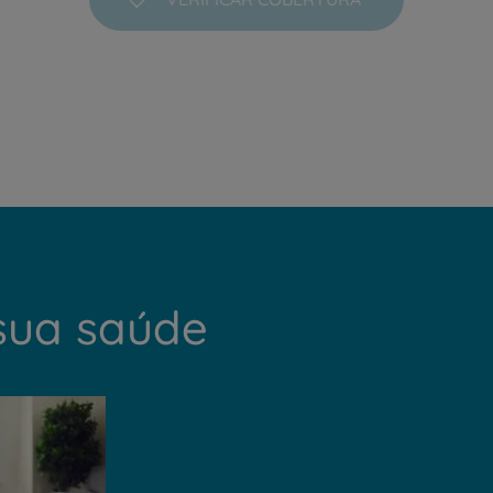
PT
EN
sua saúde