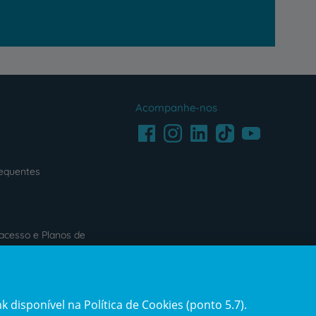
Acompanhe-nos
Facebook
LinkedIn
Youtube
Instagram
TikTok
requentes
acesso e Planos de
s
Reclamações e Elogios
 disponível na Política de Cookies (ponto 5.7).