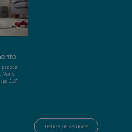
mento
 prática
s. Nuno
stas CUF,
.
TODOS OS ARTIGOS