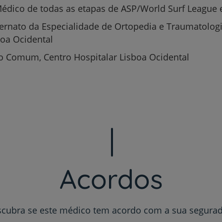
édico de todas as etapas de ASP/World Surf League 
ternato da Especialidade de Ortopedia e Traumatologi
boa Ocidental
to Comum, Centro Hospitalar Lisboa Ocidental
Prevenção e bem-esta
Grandes Áreas da Saú
Acordos
Serviços CUF
cubra se este médico tem acordo com a sua segura