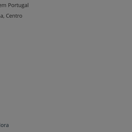
em Portugal
a, Centro
r
de
dora