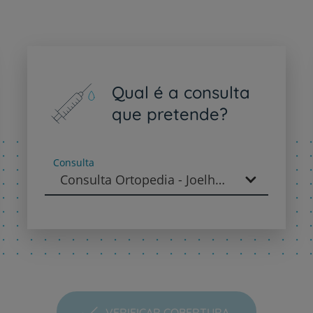
Plano +CUF
My CUF
Qual é a consulta
Clientes e acompanhantes
que pretende?
CUF Academic Center
Consulta
Para profissionais
Consulta Ortopedia - Joelho - Ortopedia
Sobre nós
Contacte-nos
VERIFICAR COBERTURA