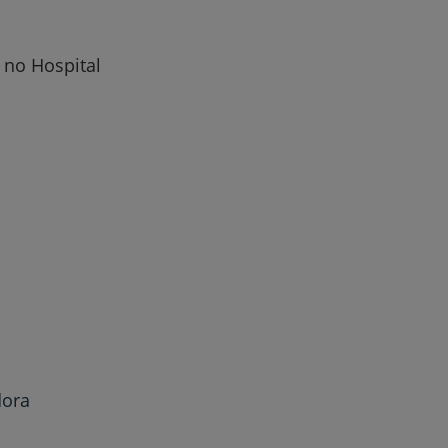
 no Hospital
r
de
dora