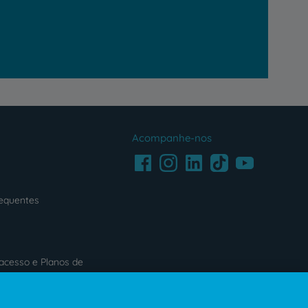
Acompanhe-nos
Facebook
LinkedIn
Youtube
Instagram
TikTok
requentes
acesso e Planos de