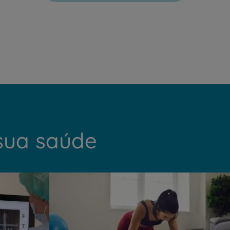
PT
EN
sua saúde