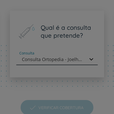
Plano +CUF
Qual é a consulta
My CUF
que pretende?
Clientes e acompanhantes
Consulta
CUF Academic Center
Consulta Ortopedia - Joelho - Ortopedia
Para profissionais
Sobre nós
Contacte-nos
VERIFICAR COBERTURA