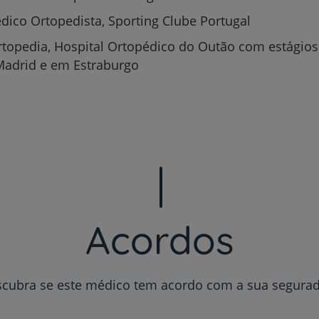
dico Ortopedista, Sporting Clube Portugal
rtopedia, Hospital Ortopédico do Outão com estágios
adrid e em Estraburgo
Prevenção e bem-esta
Grandes Áreas da Saú
Acordos
Serviços CUF
cubra se este médico tem acordo com a sua segura