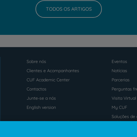
TODOS OS ARTIGOS
Sobre nós
Eventos
Menu
footer
Clientes e Acompanhantes
Notícias
CUF Academic Center
Parcerias
Contactos
Perguntas f
Junte-se a nós
Visita Virtual
English version
My CUF
Soluções de 
Intermediação de Crédito
saúde