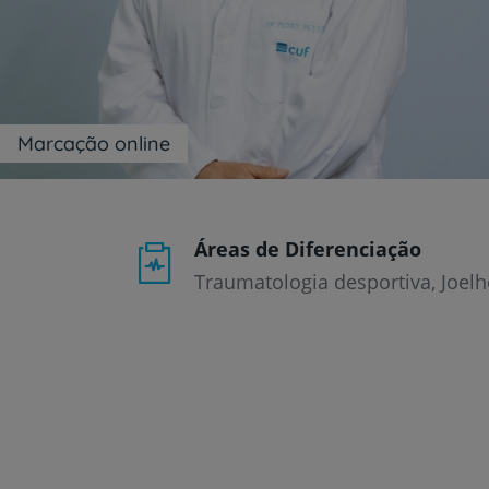
um
leitor
de
tela;
Pressione
Control-
F10
Marcação online
para
abrir
um
menu
de
Áreas de Diferenciação
acessibilidade.
Traumatologia desportiva, Joelh