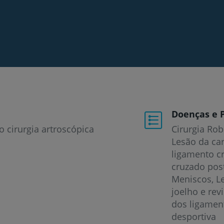
Doenças e 
o cirurgia artroscópica
Cirurgia Rob
Lesão da ca
ligamento c
cruzado pos
Meniscos
L
joelho e rev
dos ligamen
desportiva