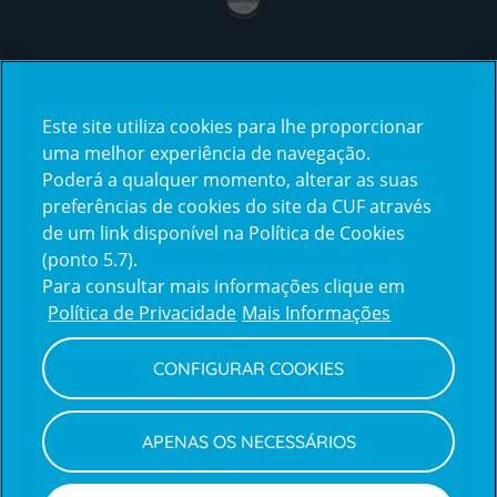
Certificações
Este site utiliza cookies para lhe proporcionar
uma melhor experiência de navegação.
Poderá a qualquer momento, alterar as suas
preferências de cookies do site da CUF através
de um link disponível na Política de Cookies
(ponto 5.7).
Reclamações e Elogios
Para consultar mais informações clique em
Reclamações
Política de Privacidade
Mais Informações
e
elogios
CONFIGURAR COOKIES
Política de Privacidade e Cookies
Terms
Configurar Cookies
Termos e Condições
APENAS OS NECESSÁRIOS
and
Declaração de Acessibilidade
Privacy
Canal de Denúncias
Informações legais
Policy
© CUF 2026 Todos os direitos reservados