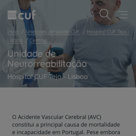
Observação:
Passar
Prevenção e bem-estar
este
para
site
o
Grandes Áreas da Saúde
inclui
conteúdo
um
principal
Serviços CUF
Início
Unidades de saúde CUF
Hospital CUF Tejo -
sistema
de
Lisboa
Centros
Plano +CUF
acessibilidade.
Unidade de
My CUF
Neurorreabilitação
Clientes e acompanhantes
CUF Academic Center
Hospital CUF Tejo - Lisboa
Para profissionais
Sobre nós
Contacte-nos
O Acidente Vascular Cerebral (AVC)
constitui a principal causa de mortalidade
e incapacidade em Portugal. Pese embora