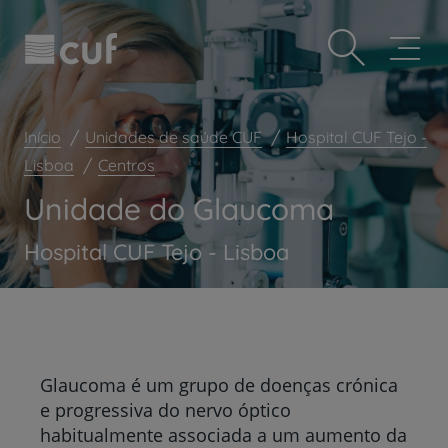
Observação:
Passar
Prevenção e bem-estar
este
para
site
o
Grandes Áreas da Saúde
inclui
conteúdo
um
principal
Serviços CUF
sistema
de
Início
Unidades de saúde CUF
Hospital CUF Tejo -
Plano +CUF
acessibilidade.
Lisboa
Centros
My CUF
Unidade do Glaucoma
Clientes e acompanhantes
CUF Academic Center
Hospital CUF Tejo - Lisboa
Para profissionais
Sobre nós
Contacte-nos
Glaucoma é um grupo de doenças crónica
e progressiva do nervo óptico
habitualmente associada a um aumento da