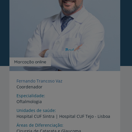
Marcação online
Fernando Trancoso Vaz
Coordenador
Especialidade
Oftalmologia
Unidades de saúde
Hospital
CUF
Sintra
|
Hospital
CUF
Tejo
-
Lisboa
Áreas de Diferenciação
Cirurgia
de
Catarata
e
Glaucoma