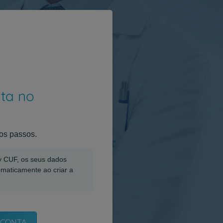
nta no
os passos.
My CUF, os seus dados
omaticamente ao criar a
 CONTA