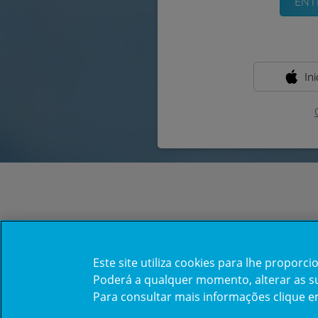
In
Este site utiliza cookies para lhe propor
Poderá a qualquer momento, alterar as sua
Para consultar mais informações clique 