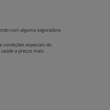
r
acordo com alguma seguradora
e condições especiais do
de
 saúde a preços mais