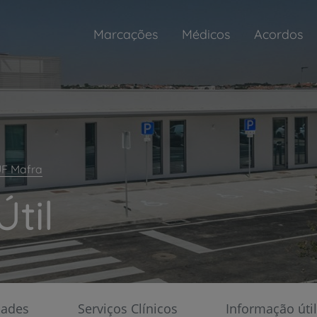
Marcações
Médicos
Acordos
UF Mafra
til
Plano +CUF: desde 6,
ua saúde nunca foi tão fácil
A sua saúde tem
dades
Serviços Clínicos
Informação útil