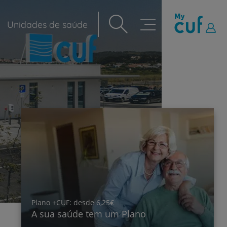
Unidades de saúde
Navegação
principal
25€
Cardiologia
 um Plano
Cuide do seu coração