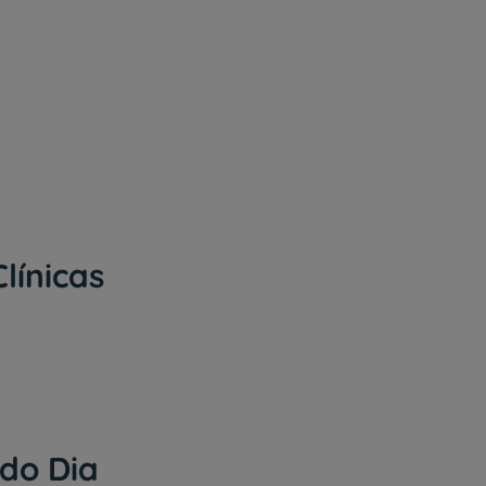
My CUF
Clientes e acompanhantes
CUF Academic Center
Para profissionais
Sobre nós
línicas
Contacte-nos
PT
EN
 do Dia