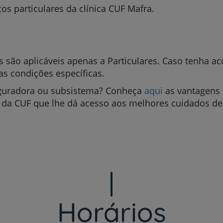
os particulares da clínica CUF Mafra.
Prevenção e bem-esta
s são aplicáveis apenas a Particulares. Caso tenha 
as condições específicas.
uradora ou subsistema? Conheça
aqui
as vantagens 
Grandes Áreas da Saú
 da CUF que lhe dá acesso aos melhores cuidados de
Serviços CUF
Plano +CUF
Horários