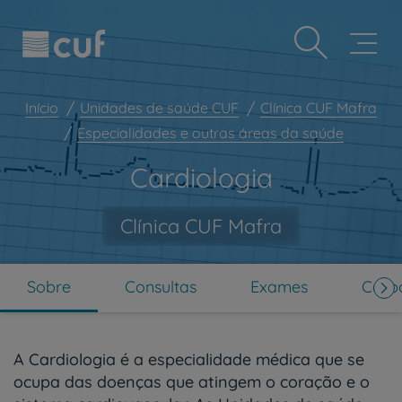
Observação:
Passar
Prevenção e bem-estar
este
para
site
o
Grandes Áreas da Saúde
inclui
conteúdo
um
principal
Serviços CUF
sistema
Início
Unidades de saúde CUF
Clínica CUF Mafra
de
Plano +CUF
Especialidades e outras áreas da saúde
acessibilidade.
My CUF
Cardiologia
Clientes e acompanhantes
CUF Academic Center
Clínica CUF Mafra
Para profissionais
Sobre nós
Sobre
Consultas
Exames
Corpo
Contacte-nos
PT
EN
A Cardiologia é a especialidade médica que se
ocupa das doenças que atingem o coração e o